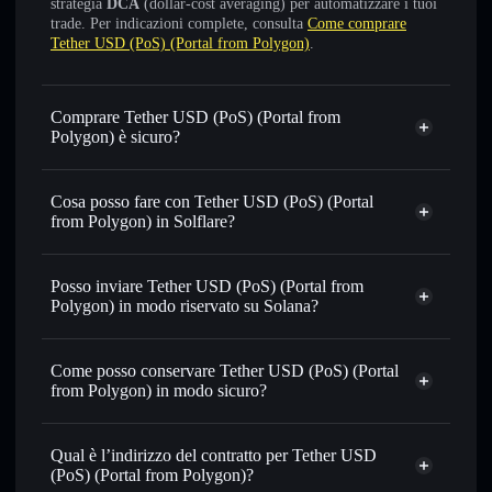
strategia
DCA
(dollar-cost averaging) per automatizzare i tuoi
trade. Per indicazioni complete, consulta
Come comprare
Tether USD (PoS) (Portal from Polygon)
.
Comprare Tether USD (PoS) (Portal from
Polygon) è sicuro?
Tether USD (PoS) (Portal from Polygon)
token
verificato
Cosa posso fare con Tether USD (PoS) (Portal
from Polygon) in Solflare?
Tether USD (PoS) (Portal from Polygon)
wallet
Solflare
Posso inviare Tether USD (PoS) (Portal from
Scambiare istantaneamente
— scambia USDTPO in
Polygon) in modo riservato su Solana?
SOL, USDC o in migliaia di altri token Solana al prezzo
wallet Solflare
Aggregatore di privacy
migliore con il routing intelligente dell’ordine
Tether
Come posso conservare Tether USD (PoS) (Portal
Impostare ordini limite
— automatizza i tuoi trade al
USD (PoS) (Portal from Polygon)
from Polygon) in modo sicuro?
prezzo desiderato di USDTPO
Usare il DCA
— applica la strategia dollar-cost average su
Tether USD (PoS) (Portal
USDTPO nel tempo
from Polygon)
wallet non-custodial
Qual è l’indirizzo del contratto per Tether USD
Solflare
Inviare in modo riservato
— trasferisci USDTPO senza
(PoS) (Portal from Polygon)?
collegare pubblicamente i wallet usando l’Aggregatore di