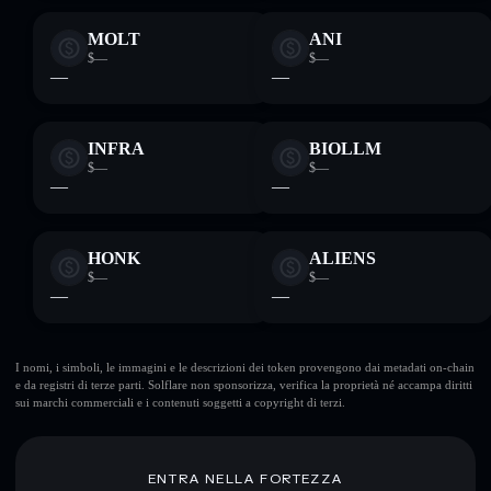
MOLT
ANI
$—
$—
—
—
INFRA
BIOLLM
$—
$—
—
—
HONK
ALIENS
$—
$—
—
—
I nomi, i simboli, le immagini e le descrizioni dei token provengono dai metadati on-chain
e da registri di terze parti. Solflare non sponsorizza, verifica la proprietà né accampa diritti
sui marchi commerciali e i contenuti soggetti a copyright di terzi.
ENTRA NELLA FORTEZZA