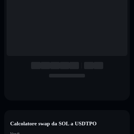
English
Deutsch
Italiano
Português
Español
Calcolatore swap da SOL a USDTPO