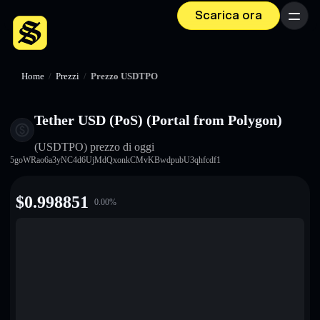
Scarica ora
Menu
Home
/
Prezzi
/
Prezzo USDTPO
Tether USD (PoS) (Portal from Polygon)
(USDTPO)
prezzo di oggi
5goWRao6a3yNC4d6UjMdQxonkCMvKBwdpubU3qhfcdf1
$
0.998851
0.00
%