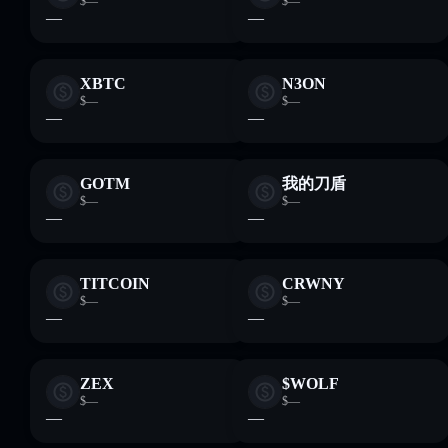
$—
$—
—
—
XBTC
N3ON
$—
$—
—
—
GOTM
我的刀盾
$—
$—
—
—
TITCOIN
CRWNY
$—
$—
—
—
ZEX
$WOLF
$—
$—
—
—