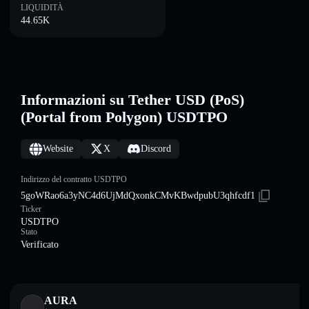
LIQUIDITÀ
44.65K
Informazioni su Tether USD (PoS)
(Portal from Polygon) USDTPO
Website
X
Discord
Indirizzo del contratto USDTPO
5goWRao6a3yNC4d6UjMdQxonkCMvKBwdpubU3qhfcdf1
Ticker
USDTPO
Stato
Verificato
AURA