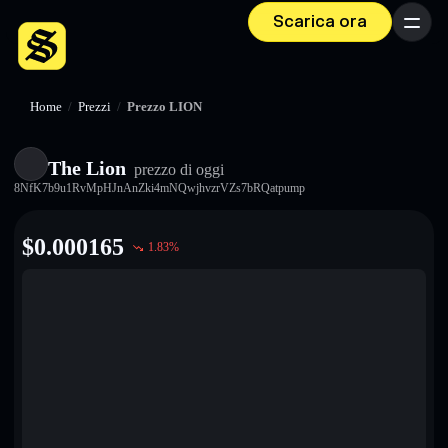
Scarica ora
Menu
Home
/
Prezzi
/
Prezzo LION
The Lion
prezzo di oggi
8NfK7b9u1RvMpHJnAnZki4mNQwjhvzrVZs7bRQatpump
$
0.000165
1.83
%