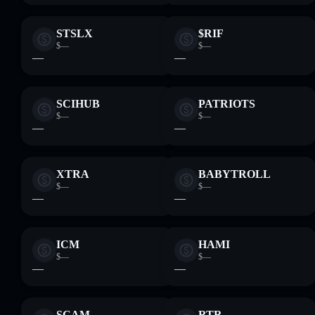
STSLX
$RIF
$—
$—
—
—
SCIHUB
PATRIOTS
$—
$—
—
—
XTRA
BABYTROLL
$—
$—
—
—
ICM
HAMI
$—
$—
—
—
SCAM
RTR