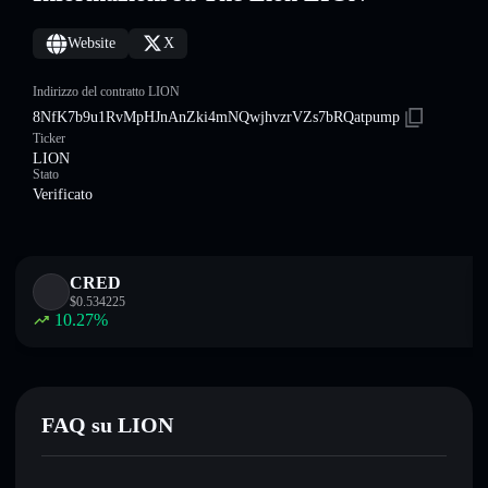
Website
X
Indirizzo del contratto LION
8NfK7b9u1RvMpHJnAnZki4mNQwjhvzrVZs7bRQatpump
Ticker
LION
Stato
Verificato
CRED
$
0.534225
10.27
%
FAQ su LION