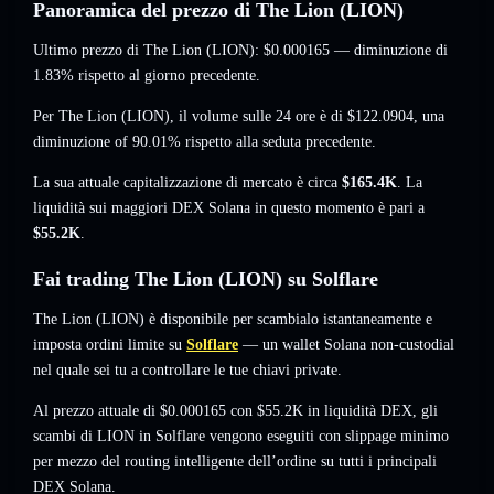
Panoramica del prezzo di The Lion (LION)
Ultimo prezzo di The Lion (LION):
$0.000165
— diminuzione di
1.83%
rispetto al giorno precedente.
Per The Lion (LION), il volume sulle 24 ore è di
$122.0904
,
una
diminuzione of 90.01%
rispetto alla seduta precedente.
La sua attuale capitalizzazione di mercato è circa
$165.4K
. La
liquidità sui maggiori DEX Solana in questo momento è pari a
$55.2K
.
Fai trading The Lion (LION) su Solflare
The Lion (LION) è disponibile per scambialo istantaneamente e
imposta ordini limite su
Solflare
— un wallet Solana non-custodial
nel quale sei tu a controllare le tue chiavi private.
Al prezzo attuale di $0.000165 con $55.2K in liquidità DEX, gli
scambi di LION in Solflare vengono eseguiti con slippage minimo
per mezzo del routing intelligente dell’ordine su tutti i principali
DEX Solana.