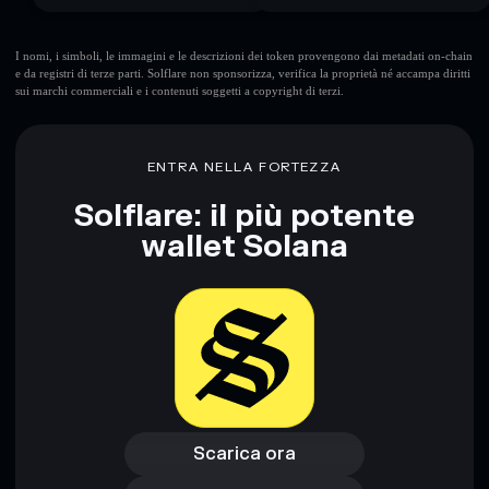
I nomi, i simboli, le immagini e le descrizioni dei token provengono dai metadati on-chain
e da registri di terze parti. Solflare non sponsorizza, verifica la proprietà né accampa diritti
sui marchi commerciali e i contenuti soggetti a copyright di terzi.
ENTRA NELLA FORTEZZA
Solflare: il più potente
wallet Solana
Scarica ora
Accedi al wallet
Scarica ora