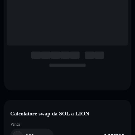
English
Deutsch
Italiano
Português
Español
Calcolatore swap da SOL a LION
Vendi