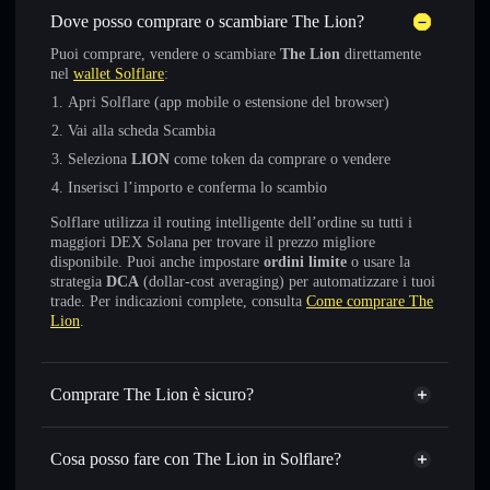
Dove posso comprare o scambiare The Lion?
Puoi comprare, vendere o scambiare
The Lion
direttamente
nel
wallet Solflare
:
Apri Solflare (app mobile o estensione del browser)
Vai alla scheda Scambia
Seleziona
LION
come token da comprare o vendere
Inserisci l’importo e conferma lo scambio
Solflare utilizza il routing intelligente dell’ordine su tutti i
maggiori DEX Solana per trovare il prezzo migliore
disponibile. Puoi anche impostare
ordini limite
o usare la
strategia
DCA
(dollar-cost averaging) per automatizzare i tuoi
trade. Per indicazioni complete, consulta
Come comprare The
Lion
.
Comprare The Lion è sicuro?
The Lion
token verificato
Cosa posso fare con The Lion in Solflare?