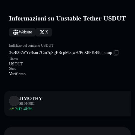
Informazioni su Unstable Tether USDUT
Website
X
Indirizzo del contratto USDUT
3vz82EWYv8xnc7Cm7qSgERcpMeqw92PcX8PBz88npump
Ticker
USDUT
Stato
Verificato
JIMOTHY
$
0.016982
307.46
%