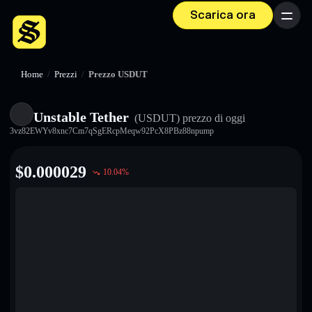
Scarica ora
Menu
Home
/
Prezzi
/
Prezzo USDUT
Unstable Tether
(USDUT)
prezzo di oggi
3vz82EWYv8xnc7Cm7qSgERcpMeqw92PcX8PBz88npump
$
0.000029
10.04
%