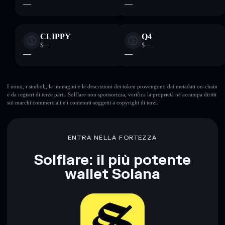
—
—
CLIPPY
Q4
$—
$—
—
—
I nomi, i simboli, le immagini e le descrizioni dei token provengono dai metadati on-chain
e da registri di terze parti. Solflare non sponsorizza, verifica la proprietà né accampa diritti
sui marchi commerciali e i contenuti soggetti a copyright di terzi.
ENTRA NELLA FORTEZZA
Solflare: il più potente
wallet Solana