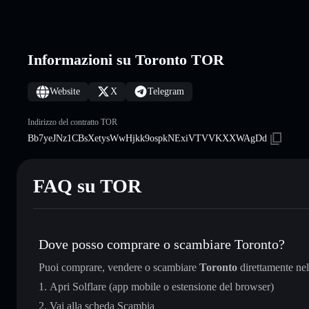
Informazioni su Toronto TOR
Website
X
Telegram
Indirizzo del contratto TOR
Bb7yeJNz1CBsXetysWwHjkk9ospkNExiVTVVKXXWAgDd
FAQ su TOR
Dove posso comprare o scambiare Toronto?
Puoi comprare, vendere o scambiare
Toronto
direttamente ne
Apri Solflare (app mobile o estensione del browser)
Vai alla scheda Scambia