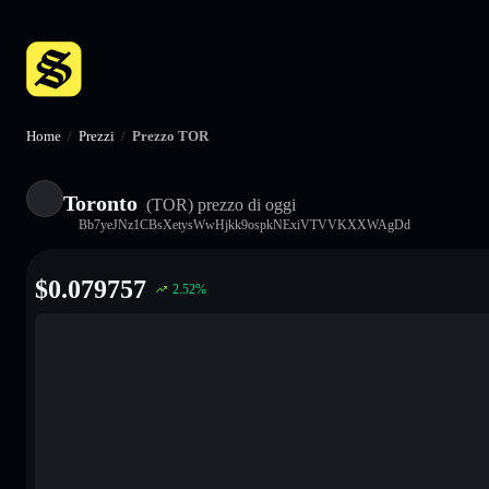
Home
/
Prezzi
/
Prezzo TOR
Toronto
(TOR)
prezzo di oggi
Bb7yeJNz1CBsXetysWwHjkk9ospkNExiVTVVKXXWAgDd
$
0.079757
2.52
%