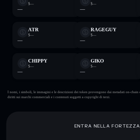
$—
$—
—
—
ATR
RAGEGUY
$—
$—
—
—
CHIPPY
GIKO
$—
$—
—
—
I nomi, i simboli, le immagini e le descrizioni dei token provengono dai metadati on-chain e 
diritti sui marchi commerciali e i contenuti soggetti a copyright di terzi.
ENTRA NELLA FORTEZZ