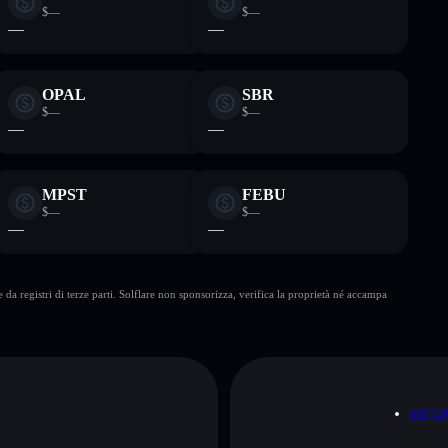
$—
$—
—
—
OPAL
SBR
$—
$—
—
—
MPST
FEBU
$—
$—
—
—
da registri di terze parti. Solflare non sponsorizza, verifica la proprietà né accampa
A
INFO