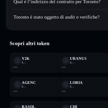
Qual è l’indirizzo del contratto per Toronto?
esclusivo controllo delle tue chiavi private
Toronto
Bb7yeJNz1CBsXetysWwHjkk9ospkNExiVTVVKXXW
Toronto è stato oggetto di audit o verifiche?
Toronto
verificato
Scopri altri token
Y2K
URANUS
$—
$—
—
—
AGENC
LORIA
$—
$—
—
—
RASOL
CHI