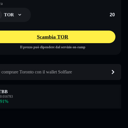
ra
TOR
Scambia TOR
Il prezzo può dipendere dal servizio on-ramp
comprare Toronto con il wallet Solflare
TBB
0.016783
.91
%