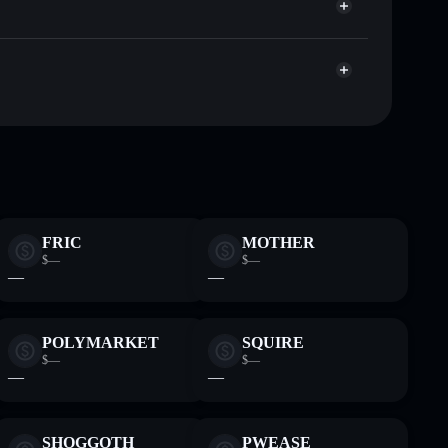
Aggregatore di privacy
AgDd
TOR
wallet Solflare
FRIC
MOTHER
$—
$—
—
—
POLYMARKET
SQUIRE
$—
$—
—
—
SHOGGOTH
PWEASE