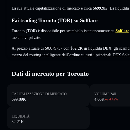
La sua attuale capitalizzazione di mercato è circa
$699.9K
. La liquidit
Fai trading Toronto (TOR) su Solflare
Toronto (TOR) è disponibile per scambialo istantaneamente su
Solflare
tue chiavi private.
Al prezzo attuale di $0.079757 con $32.2K in liquidità DEX, gli scamb
mezzo del routing intelligente dell’ordine su tutti i principali DEX Sola
Dati di mercato per Toronto
CAPITALIZZAZIONE DI MERCATO
VOLUME 24H
699.89K
4.06K
4.42
%
LIQUIDITÀ
32.21K