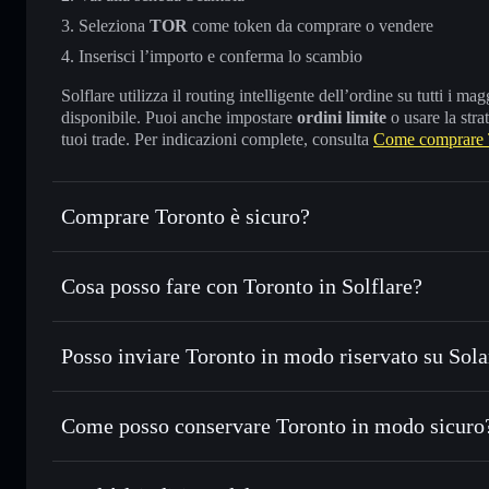
Seleziona
TOR
come token da comprare o vendere
Inserisci l’importo e conferma lo scambio
Solflare utilizza il routing intelligente dell’ordine su tutti i 
disponibile. Puoi anche impostare
ordini limite
o usare la stra
tuoi trade. Per indicazioni complete, consulta
Come comprare 
Comprare Toronto è sicuro?
Toronto
token verificato
Cosa posso fare con Toronto in Solflare?
Toronto
wallet Solflare
Posso inviare Toronto in modo riservato su Sol
Scambiare istantaneamente
— scambia TOR in SOL, USDC o
con il routing intelligente dell’ordine
wallet Solflare
Aggregatore di privacy
Inviare in modo riservato
— trasferisci TOR senza collega
Come posso conservare Toronto in modo sicuro
privacy incorporato di Solflare
Monitorare in tempo reale
— conosci prezzo, volume, capi
Toronto
w
Conservare in modo sicuro
— tieni i tuoi TOR in un wallet