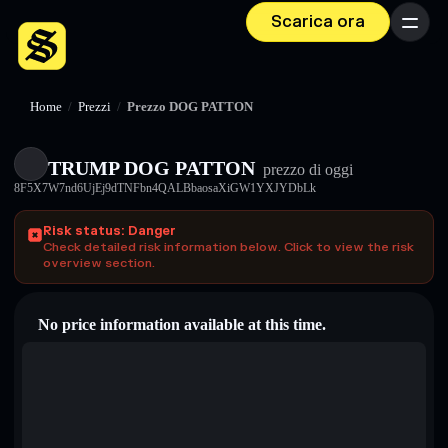
Scarica ora
Menu
Home
/
Prezzi
/
Prezzo DOG PATTON
TRUMP DOG PATTON
prezzo di oggi
8F5X7W7nd6UjEj9dTNFbn4QALBbaosaXiGW1YXJYDbLk
Risk status: Danger
Check detailed risk information below. Click to view the risk
overview section.
No price information available at this time.