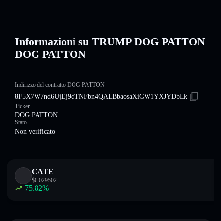
Informazioni su TRUMP DOG PATTON
DOG PATTON
Indirizzo del contratto DOG PATTON
8F5X7W7nd6UjEj9dTNFbn4QALBbaosaXiGW1YXJYDbLk
Ticker
DOG PATTON
Stato
Non verificato
CATE
$
0.029502
75.82
%