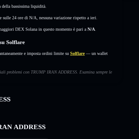
della bassissima liquidità.
ulle 24 ore di
N/A
,
nessuna variazione
rispetto a ieri.
i maggiori DEX Solana in questo momento è pari a
N/A
.
 Solflare
neamente e imposta ordini limite su
Solflare
— un wallet
potenziali problemi con TRUMP IRAN ADDRESS. Esamina sempre le
ESS
P IRAN ADDRESS