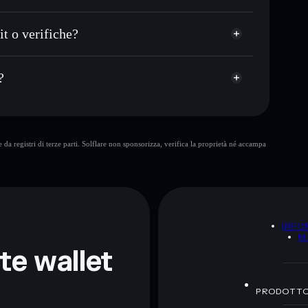
italizzazione di mercato e liquidità di TRMIRAN
 ADDRESS
allet non-custodial all’interno del quale hai il pieno
jY
 o verifiche?
TRMIRAN
wallet Solflare
?
TRUMP IRAN
da registri di terze parti. Solflare non sponsorizza, verifica la proprietà né accampa
ormativi e non costituiscono una consulenza finanziaria.
z.
A
INFO
M
nte wallet
PRODOTT