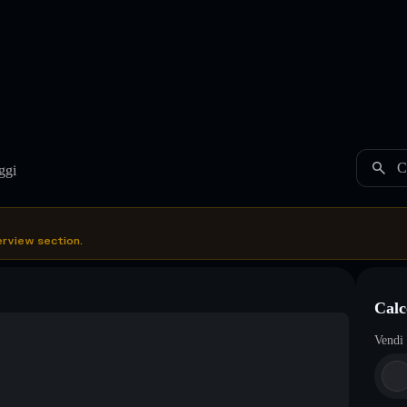
C
ggi
erview section.
Calc
Vendi