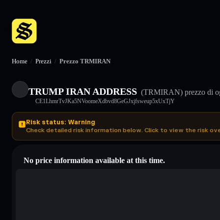
Home
/
Prezzi
/
Prezzo TRMIRAN
TRUMP IRAN ADDRESS
(TRMIRAN)
prezzo di o
CE1LhmrTvJKa5NVoomeXdbvd8GeGJxjfsweup5xUxTjY
Risk status: Warning
Check detailed risk information below. Click to view the risk ov
No price information available at this time.