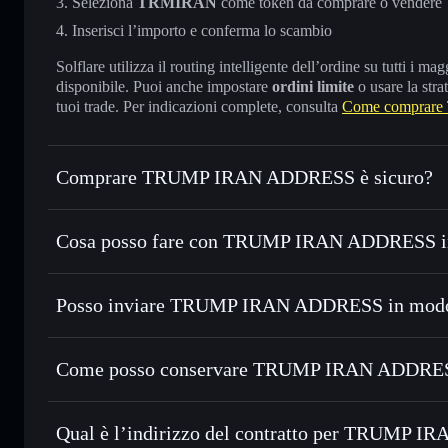
Seleziona
TRMIRAN
come token da comprare o vendere
Inserisci l’importo e conferma lo scambio
Solflare utilizza il routing intelligente dell’ordine su tutti i 
disponibile. Puoi anche impostare
ordini limite
o usare la stra
tuoi trade. Per indicazioni complete, consulta
Come comprar
Comprare TRUMP IRAN ADDRESS è sicuro?
TRUMP IRAN ADDRESS
non è verificato
Cosa posso fare con TRUMP IRAN ADDRESS in
TRUMP IRAN ADDRESS
wallet Solflare
Posso inviare TRUMP IRAN ADDRESS in modo r
Scambiare istantaneamente
— scambia TRMIRAN in SOL, U
migliore con il routing intelligente dell’ordine
Aggregatore di privacy
Impostare ordini limite
— automatizza i tuoi trade al pr
Come posso conservare TRUMP IRAN ADDRESS
Usare il DCA
— applica la strategia dollar-cost average
TRUMP IRAN ADDRESS
Inviare in modo riservato
— trasferisci TRMIRAN senza co
Solflare
di privacy incorporato di Solflare
Qual è l’indirizzo del contratto per TRUMP 