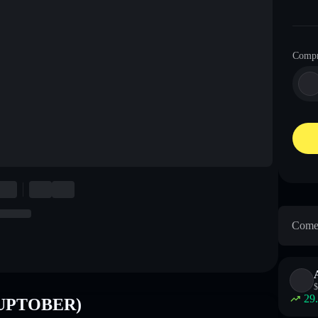
Comp
Come 
$
29
 (UPTOBER)