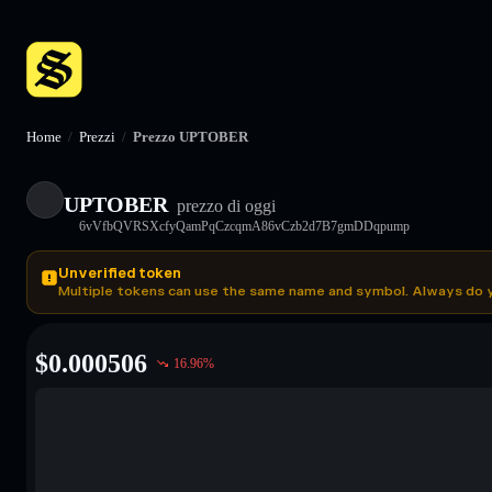
Home
/
Prezzi
/
Prezzo UPTOBER
UPTOBER
prezzo di oggi
6vVfbQVRSXcfyQamPqCzcqmA86vCzb2d7B7gmDDqpump
Unverified token
Multiple tokens can use the same name and symbol. Always do 
$
0.000506
16.96
%