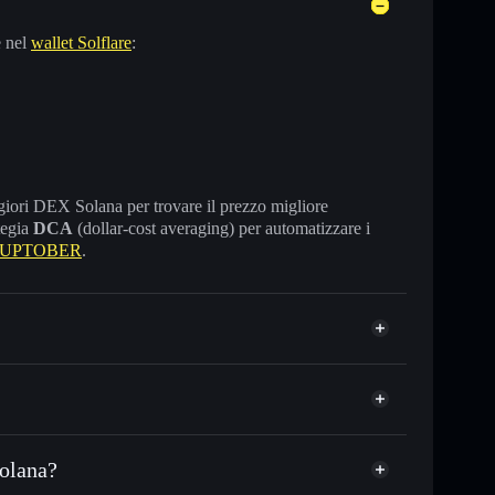
e nel
wallet Solflare
:
maggiori DEX Solana per trovare il prezzo migliore
tegia
DCA
(dollar-cost averaging) per automatizzare i
e UPTOBER
.
olana?
SDC o in migliaia di altri token Solana al prezzo