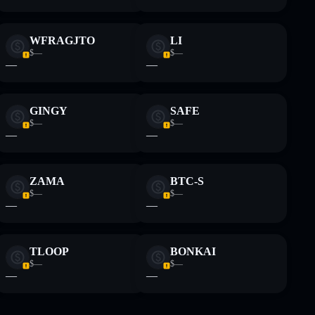
WFRAGJTO
LI
$—
$—
—
—
GINGY
SAFE
$—
$—
—
—
ZAMA
BTC-S
$—
$—
—
—
TLOOP
BONKAI
$—
$—
—
—