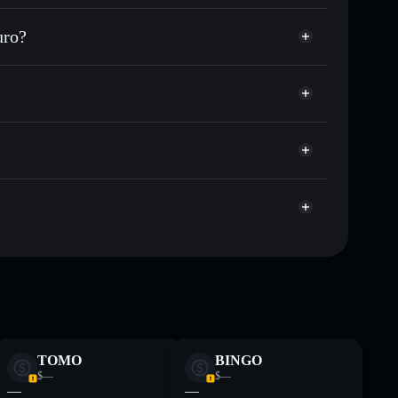
ezzo desiderato di UPTOBER
uro?
 su UPTOBER nel tempo
wallet non-custodial
Solflare
llegare pubblicamente i wallet usando l’Aggregatore
UPTOBER
Aggregatore di
italizzazione di mercato e liquidità di UPTOBER
allet non-custodial all’interno del quale hai il pieno
pump
UPTOBER
wallet
ormativi e non costituiscono una consulenza finanziaria.
z.
TOMO
BINGO
$—
$—
—
—