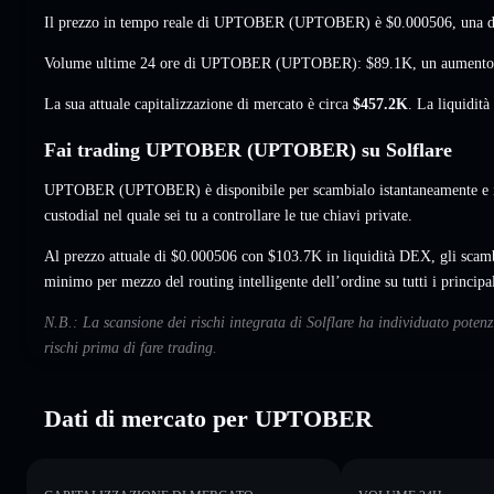
Il prezzo in tempo reale di UPTOBER (UPTOBER) è
$0.000506
, una 
Volume ultime 24 ore di UPTOBER (UPTOBER):
$89.1K
,
un aumento
La sua attuale capitalizzazione di mercato è circa
$457.2K
. La liquidit
Fai trading UPTOBER (UPTOBER) su Solflare
UPTOBER (UPTOBER) è disponibile per scambialo istantaneamente e im
custodial nel quale sei tu a controllare le tue chiavi private.
Al prezzo attuale di $0.000506 con $103.7K in liquidità DEX, gli sca
minimo per mezzo del routing intelligente dell’ordine su tutti i princip
N.B.: La scansione dei rischi integrata di Solflare ha individuato pot
rischi prima di fare trading.
Dati di mercato per UPTOBER