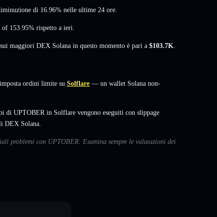
diminuzione di 16.96%
nelle ultime 24 ore.
 of 153.95%
rispetto a ieri.
à sui maggiori DEX Solana in questo momento è pari a
$103.7K
.
posta ordini limite su
Solflare
— un wallet Solana non-
mbi di UPTOBER in Solflare vengono eseguiti con slippage
ali DEX Solana.
enziali problemi con UPTOBER. Esamina sempre le valutazioni dei