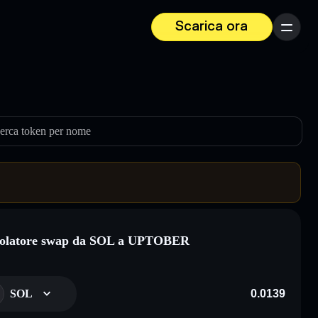
Scarica ora
Menu
erca token per nome
colatore swap da SOL a UPTOBER
SOL