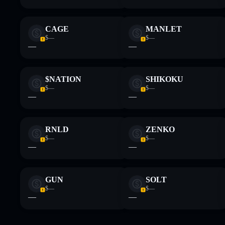
CAGE
MANLET
$—
$—
—
—
$NATION
SHIKOKU
$—
$—
—
—
RNLD
ZENKO
$—
$—
—
—
GUN
SOLT
$—
$—
—
—