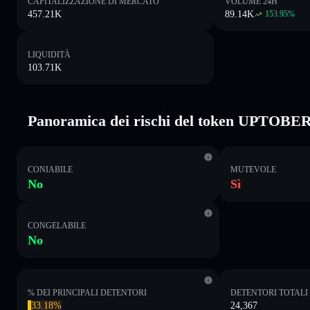
CAPITALIZZAZIONE DI MERCATO
VOLUME 24H
457.21K
89.14K
153.95
%
LIQUIDITÀ
103.71K
Panoramica dei rischi del token UPTOBE
CONIABILE
MUTEVOLE
No
Sì
CONGELABILE
No
% DEI PRINCIPALI DETENTORI
DETENTORI TOTALI
33.18%
24,367