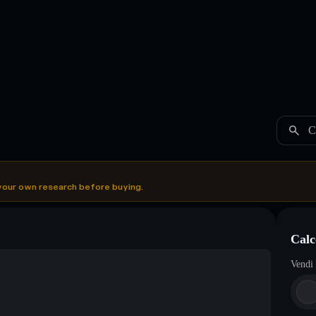
C
your own research before buying.
Cal
Vendi