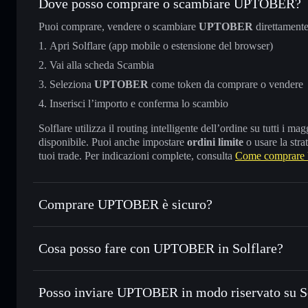
Dove posso comprare o scambiare UPTOBER?
Puoi comprare, vendere o scambiare
UPTOBER
direttament
Apri Solflare (app mobile o estensione del browser)
Vai alla scheda Scambia
Seleziona
UPTOBER
come token da comprare o vendere
Inserisci l’importo e conferma lo scambio
Solflare utilizza il routing intelligente dell’ordine su tutti i 
disponibile. Puoi anche impostare
ordini limite
o usare la stra
tuoi trade. Per indicazioni complete, consulta
Come comprar
Comprare UPTOBER è sicuro?
UPTOBER
non è verificato
Cosa posso fare con UPTOBER in Solflare?
UPTOBER
wallet Solflare
Posso inviare UPTOBER in modo riservato su S
Scambiare istantaneamente
— scambia UPTOBER in SOL, U
migliore con il routing intelligente dell’ordine