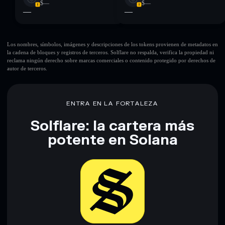
$—
$—
—
—
Los nombres, símbolos, imágenes y descripciones de los tokens provienen de metadatos en
la cadena de bloques y registros de terceros. Solflare no respalda, verifica la propiedad ni
reclama ningún derecho sobre marcas comerciales o contenido protegido por derechos de
autor de terceros.
ENTRA EN LA FORTALEZA
Solflare: la cartera más
potente en Solana
Descargar ahora