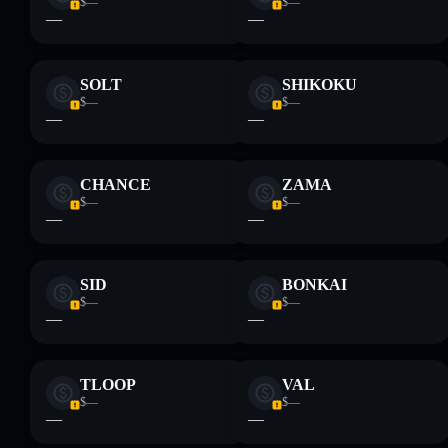
$—
$—
proporcionados por rugcheck.xyz.
—
—
SOLT
SHIKOKU
$—
$—
—
—
CHANCE
ZAMA
$—
$—
—
—
SID
BONKAI
$—
$—
—
—
TLOOP
VAL
$—
$—
—
—