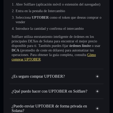
Abre Solflare (aplicación móvil o extensión del navegador)
Entra en la pestaña de Intercambio
Selecciona
UPTOBER
como el token que deseas comprar o
vender
Introduce la cantidad y confirma el intercambio
Solflare utiliza enrutamiento inteligente de órdenes en los
principales DEXes de Solana para encontrar el mejor precio
disponible para ti. También puedes fijar
órdenes límite
o usar
DCA
(promedio de coste en dólares) para automatizar tus
operaciones. Para obtener la guía completa, consulta
Cómo
comprar UPTOBER
.
¿Es seguro comprar UPTOBER?
UPTOBER
no está verificado
¿Qué puedo hacer con UPTOBER en Solflare?
UPTOBER
cartera de Solflare
Intercambiar al instante
: operar con UPTOBER para
¿Puedo enviar UPTOBER de forma privada en
SOL, USDC o miles de otros tokens de Solana con
Solana?