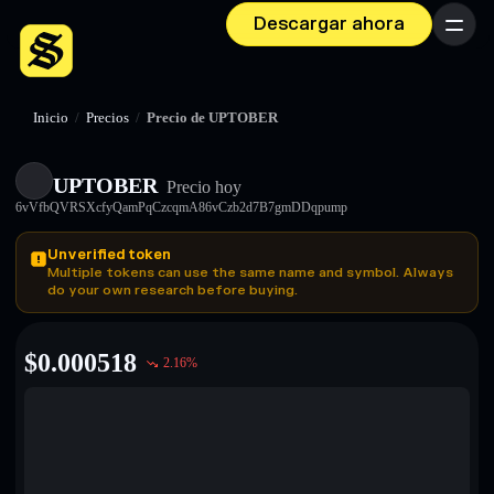
Descargar ahora
Menú
Inicio
/
Precios
/
Precio de UPTOBER
UPTOBER
Precio hoy
6vVfbQVRSXcfyQamPqCzcqmA86vCzb2d7B7gmDDqpump
Unverified token
Multiple tokens can use the same name and symbol. Always
do your own research before buying.
$
0.000518
2.16
%