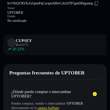
6vVfbQVRSXcfyQamPqCzcqmA86vCzb2d7B7gmDDqpump
Ticker
UPTOBER
Estado
No verificado
CUPSEY
$
0.013775
20.32
%
Preguntas frecuentes de UPTOBER
¿Dónde puedo comprar o intercambiar
UPTOBER?
Puedes comprar, vender o intercambiar
UPTOBER
directamente en la
cartera Solflare
: