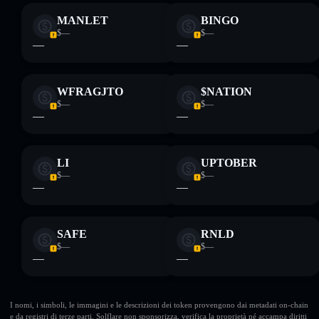
MANLET
BINGO
$—
$—
—
—
WFRAGJTO
$NATION
$—
$—
—
—
LI
UPTOBER
$—
$—
—
—
SAFE
RNLD
$—
$—
—
—
I nomi, i simboli, le immagini e le descrizioni dei token provengono dai metadati on-chain
e da registri di terze parti. Solflare non sponsorizza, verifica la proprietà né accampa diritti