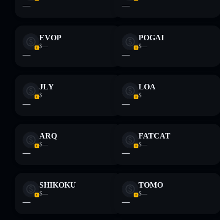
—
—
EVOP
POGAI
$—
$—
—
—
JLY
LOA
$—
$—
—
—
ARQ
FATCAT
$—
$—
—
—
SHIKOKU
TOMO
$—
$—
—
—