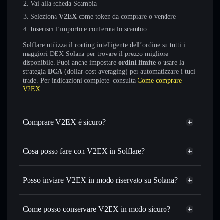
Vai alla scheda Scambia
Seleziona
V2EX
come token da comprare o vendere
Inserisci l’importo e conferma lo scambio
Solflare utilizza il routing intelligente dell’ordine su tutti i
maggiori DEX Solana per trovare il prezzo migliore
disponibile. Puoi anche impostare
ordini limite
o usare la
strategia
DCA
(dollar-cost averaging) per automatizzare i tuoi
trade. Per indicazioni complete, consulta
Come comprare
V2EX
.
Comprare V2EX è sicuro?
V2EX
non è verificato
Cosa posso fare con V2EX in Solflare?
V2EX
wallet Solflare
Scambiare istantaneamente
— scambia V2EX in SOL,
Posso inviare V2EX in modo riservato su Solana?
USDC o in migliaia di altri token Solana al prezzo migliore
Aggregatore di privacy
con il routing intelligente dell’ordine
Come posso conservare V2EX in modo sicuro?
Impostare ordini limite
— automatizza i tuoi trade al
prezzo desiderato di V2EX