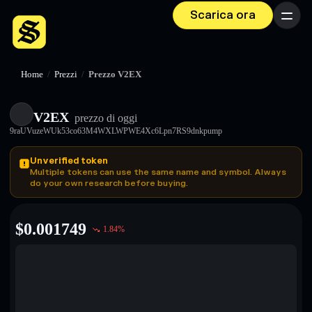
Scarica ora
Menu
Home
/
Prezzi
/
Prezzo V2EX
V2EX
prezzo di oggi
9raUVuzeWUk53co63M4WXLWPWE4Xc6Lpn7RS9dnkpump
Unverified token
Multiple tokens can use the same name and symbol. Always
do your own research before buying.
$
0.001749
1.84
%