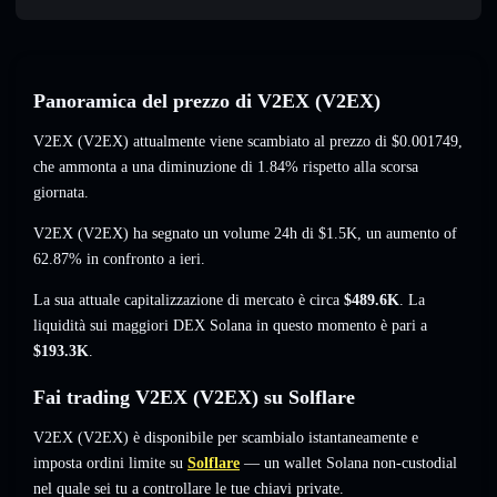
Panoramica del prezzo di V2EX (V2EX)
V2EX (V2EX) attualmente viene scambiato al prezzo di
$0.001749
,
che ammonta a una diminuzione di 1.84%
rispetto alla scorsa
giornata.
V2EX (V2EX) ha segnato un volume 24h di
$1.5K
,
un aumento of
62.87%
in confronto a ieri.
La sua attuale capitalizzazione di mercato è circa
$489.6K
. La
liquidità sui maggiori DEX Solana in questo momento è pari a
$193.3K
.
Fai trading V2EX (V2EX) su Solflare
V2EX (V2EX) è disponibile per scambialo istantaneamente e
imposta ordini limite su
Solflare
— un wallet Solana non-custodial
nel quale sei tu a controllare le tue chiavi private.