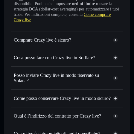
disponibile. Puoi anche impostare
ordini limite
o usare la
strategia
DCA
(dollar-cost averaging) per automatizzare i tuoi
trade. Per indicazioni complete, consulta
Come comprare
Crazy live
.
Comprare Crazy live è sicuro?
Crazy live
non è verificato
Cosa posso fare con Crazy live in Solflare?
Crazy live
wallet Solflare
Scambiare istantaneamente
— scambia CRAZYLIVE in
Posso inviare Crazy live in modo riservato su
SOL, USDC o in migliaia di altri token Solana al prezzo
Solana?
migliore con il routing intelligente dell’ordine
Aggregatore di privacy
Impostare ordini limite
— automatizza i tuoi trade al
Come posso conservare Crazy live in modo sicuro?
prezzo desiderato di CRAZYLIVE
Usare il DCA
— applica la strategia dollar-cost average su
Crazy live
CRAZYLIVE nel tempo
wallet non-custodial
Solflare
Qual è l’indirizzo del contratto per Crazy live?
Inviare in modo riservato
— trasferisci CRAZYLIVE
senza collegare pubblicamente i wallet usando
Crazy live
l’Aggregatore di privacy incorporato di Solflare
CdGRXAgJ8HLD2F7GiyZ1UagrGbg24Hqe7GfXf7B2pump
Solflare
Crazy live è stato oggetto di audit o verifiche?