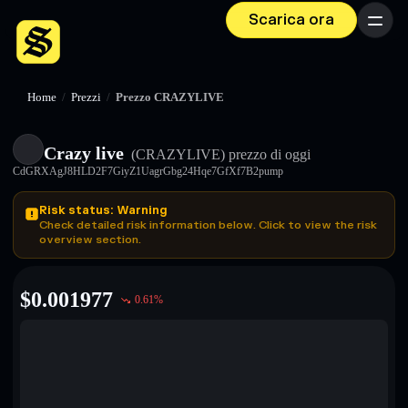
Scarica ora
Menu
Home
/
Prezzi
/
Prezzo CRAZYLIVE
Crazy live
(CRAZYLIVE)
prezzo di oggi
CdGRXAgJ8HLD2F7GiyZ1UagrGbg24Hqe7GfXf7B2pump
Risk status: Warning
Check detailed risk information below. Click to view the risk
overview section.
$
0.001977
0.61
%