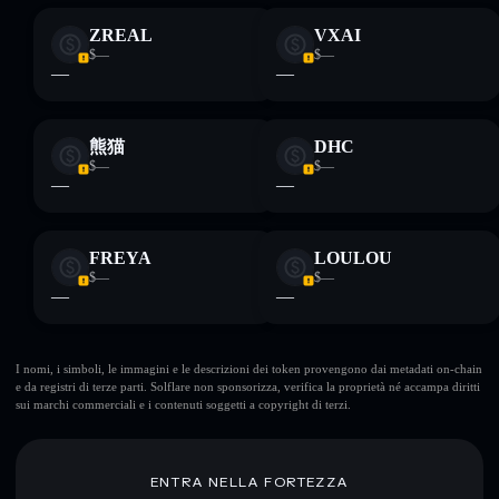
ZREAL
VXAI
$—
$—
—
—
熊猫
DHC
$—
$—
—
—
FREYA
LOULOU
$—
$—
—
—
I nomi, i simboli, le immagini e le descrizioni dei token provengono dai metadati on-chain
e da registri di terze parti. Solflare non sponsorizza, verifica la proprietà né accampa diritti
sui marchi commerciali e i contenuti soggetti a copyright di terzi.
ENTRA NELLA FORTEZZA