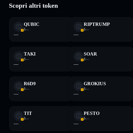
Scopri altri token
Disclaimer: Queste informazioni hanno esclusivamente scopi
QUBIC
RIPTRUMP
formativi e non costituiscono una consulenza finanziaria.
$—
$—
Informati sempre autonomamente. Dati forniti da
—
—
rugcheck.xyz.
TAKI
SOAR
$—
$—
—
—
R6D9
GROKIUS
$—
$—
—
—
TIT
PESTO
$—
$—
—
—