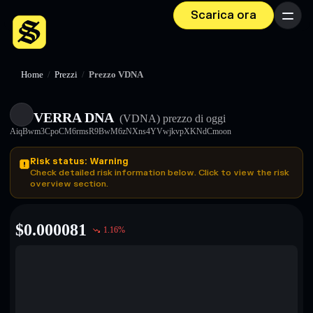
Scarica ora
Menu
Home
/
Prezzi
/
Prezzo VDNA
VERRA DNA
(VDNA)
prezzo di oggi
AiqBwm3CpoCM6rmsR9BwM6zNXns4YVwjkvpXKNdCmoon
Risk status: Warning
Check detailed risk information below. Click to view the risk
overview section.
$
0.000081
1.16
%