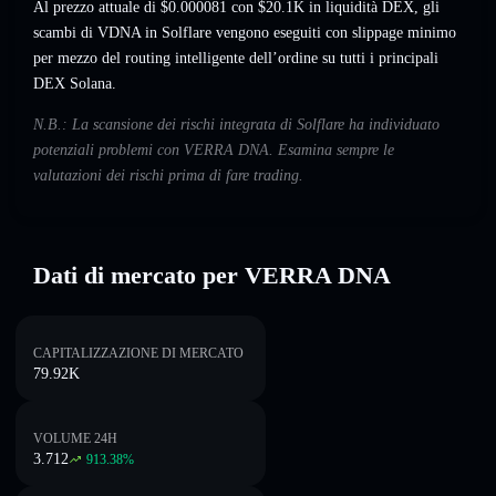
Al prezzo attuale di $0.000081 con $20.1K in liquidità DEX, gli
scambi di VDNA in Solflare vengono eseguiti con slippage minimo
per mezzo del routing intelligente dell’ordine su tutti i principali
DEX Solana.
N.B.: La scansione dei rischi integrata di Solflare ha individuato
potenziali problemi con VERRA DNA. Esamina sempre le
valutazioni dei rischi prima di fare trading.
Dati di mercato per VERRA DNA
CAPITALIZZAZIONE DI MERCATO
79.92K
VOLUME 24H
3.712
913.38
%