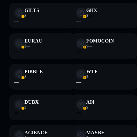
GILTS
GHX
$—
$—
—
—
EURAU
FOMOCOIN
$—
$—
—
—
PIBBLE
WTF
$—
$—
—
—
DUBX
AI4
$—
$—
—
—
AGIENCE
MAYBE