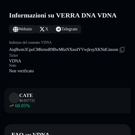
Informazioni su VERRA DNA VDNA
Website
X
Telegram
Indirizzo del contratto VDNA
AiqBwm3CpoCM6rmsR9BwM6zNXns4YVwjkvpXKNdCmoon
Ticker
VDNA
Stato
Non verificato
CATE
$
0.037733
68.05
%
FAQ su VDNA