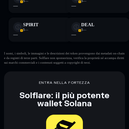
$—
$—
—
—
SPIRIT
DEAL
$—
$—
—
—
I nomi, i simboli, le immagini e le descrizioni dei token provengono dai metadati on-chain
e da registri di terze parti. Solflare non sponsorizza, verifica la proprietà né accampa diritti
sui marchi commerciali e i contenuti soggetti a copyright di terzi.
ENTRA NELLA FORTEZZA
Solflare: il più potente
wallet Solana