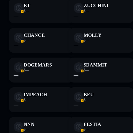
formativi e non costituiscono una consulenza finanziaria.
ET
ZUCCHINI
Informati sempre autonomamente. Dati forniti da
$—
$—
rugcheck.xyz.
—
—
CHANCE
MOLLY
$—
$—
—
—
DOGEMARS
$DAMMIT
$—
$—
—
—
IMPEACH
BEU
$—
$—
—
—
NNN
FESTIA
$—
$—