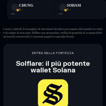
CHUNG
SOHAM
$—
$—
—
—
I nomi, i simboli, le immagini e le descrizioni dei token provengono dai metadati on-chain
e da registri di terze parti. Solflare non sponsorizza, verifica la proprietà né accampa diritti
sui marchi commerciali e i contenuti soggetti a copyright di terzi.
ENTRA NELLA FORTEZZA
Solflare: il più potente
wallet Solana
Scarica ora