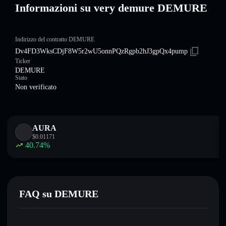
Informazioni su very demure DEMURE
Indirizzo del contratto DEMURE
Dv4FD3WksCDjF8W5r2wU5onnPQzRgpb2hJ3gpQx4pump
Ticker
DEMURE
Stato
Non verificato
AURA
$
0.01171
40.74
%
FAQ su DEMURE