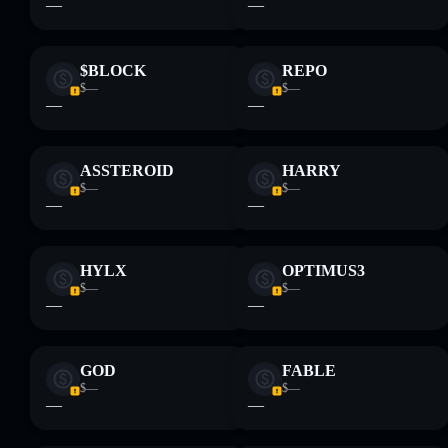
—
—
$BLOCK
REPO
$—
$—
—
—
ASSTEROID
HARRY
$—
$—
—
—
HYLX
OPTIMUS3
$—
$—
—
—
GOD
FABLE
$—
$—
—
—