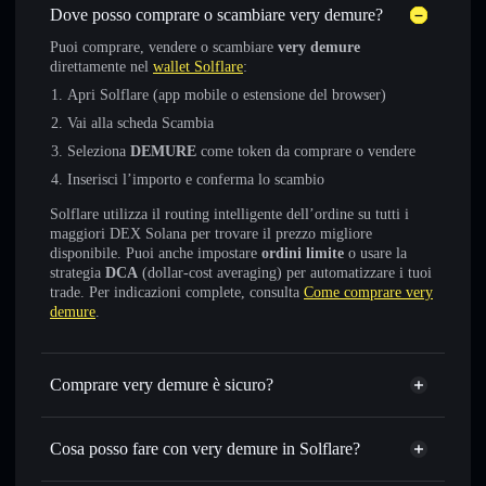
Dove posso comprare o scambiare very demure?
Puoi comprare, vendere o scambiare
very demure
direttamente nel
wallet Solflare
:
Apri Solflare (app mobile o estensione del browser)
Vai alla scheda Scambia
Seleziona
DEMURE
come token da comprare o vendere
Inserisci l’importo e conferma lo scambio
Solflare utilizza il routing intelligente dell’ordine su tutti i
maggiori DEX Solana per trovare il prezzo migliore
disponibile. Puoi anche impostare
ordini limite
o usare la
strategia
DCA
(dollar-cost averaging) per automatizzare i tuoi
trade. Per indicazioni complete, consulta
Come comprare very
demure
.
Comprare very demure è sicuro?
very demure
non è verificato
Cosa posso fare con very demure in Solflare?
very demure
wallet Solflare