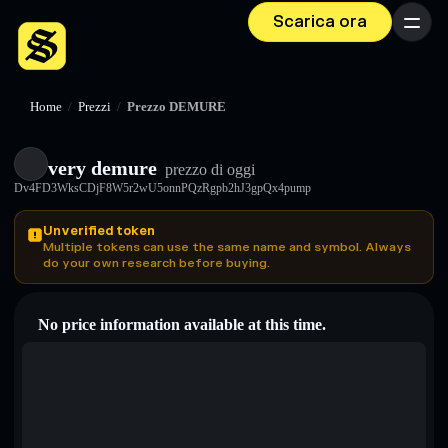
Scarica ora
Menu
Home
/
Prezzi
/
Prezzo DEMURE
very demure
prezzo di oggi
Dv4FD3WksCDjF8W5r2wU5onnPQzRgpb2hJ3gpQx4pump
Unverified token
Multiple tokens can use the same name and symbol. Always
do your own research before buying.
No price information available at this time.