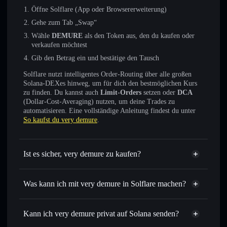
Öffne Solflare (App oder Browsererweiterung)
Gehe zum Tab „Swap“
Wähle
DEMURE
als den Token aus, den du kaufen oder
verkaufen möchtest
Gib den Betrag ein und bestätige den Tausch
Solflare nutzt intelligentes Order-Routing über alle großen
Solana-DEXes hinweg, um für dich den bestmöglichen Kurs
zu finden. Du kannst auch
Limit-Orders
setzen oder
DCA
(Dollar-Cost-Averaging) nutzen, um deine Trades zu
automatisieren. Eine vollständige Anleitung findest du unter
So kaufst du very demure
.
Ist es sicher, very demure zu kaufen?
very demure
nicht
verifiziert
Was kann ich mit very demure in Solflare machen?
very demure
Solflare-Wallet
Sofort tauschen
– handle DEMURE gegen SOL, USDC
Kann ich very demure privat auf Solana senden?
oder Tausende anderer Solana-Tokens mit intelligentem