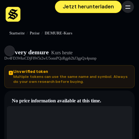
Jetzt herunterladen
Menü
Startseite
/
Preise
/
DEMURE-Kurs
very demure
Kurs heute
Dv4FD3WksCDjF8W5r2wU5onnPQzRgpb2hJ3gpQx4pump
Unverified token
Multiple tokens can use the same name and symbol. Always
do your own research before buying.
No price information available at this time.