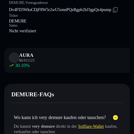
DEMURE-Vertragsadresse
Dv4FD3WksCDjF8W5r2wU5onnPQzRgpb2hJ3gpQx4pump
Ticker
DEMURE
Status
Nicht verifiziert
AURA
$
0.011123
30.10
%
DEMURE-FAQs
Wo kann ich very demure kaufen oder tauschen?
Du kannst
very demure
direkt in der
Solflare-Wallet
kaufen,
verkaufen oder tauschen: