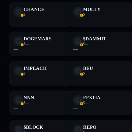
CHANCE
MOLLY
$—
$—
—
—
DOGEMARS
$DAMMIT
$—
$—
—
—
IMPEACH
BEU
$—
$—
—
—
NNN
FESTIA
$—
$—
—
—
$BLOCK
REPO