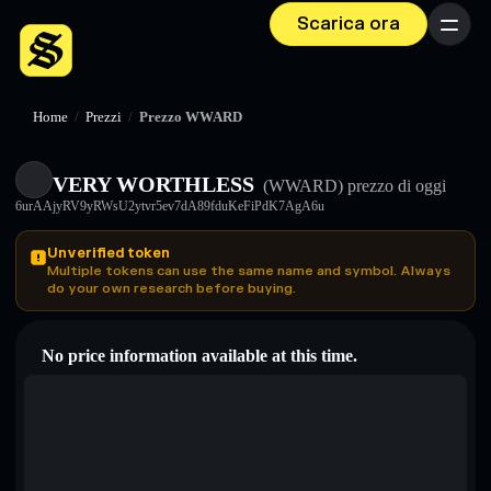
Scarica ora
Menu
Home
/
Prezzi
/
Prezzo WWARD
VERY WORTHLESS
(WWARD)
prezzo di oggi
6urAAjyRV9yRWsU2ytvr5ev7dA89fduKeFiPdK7AgA6u
Unverified token
Multiple tokens can use the same name and symbol. Always
do your own research before buying.
No price information available at this time.