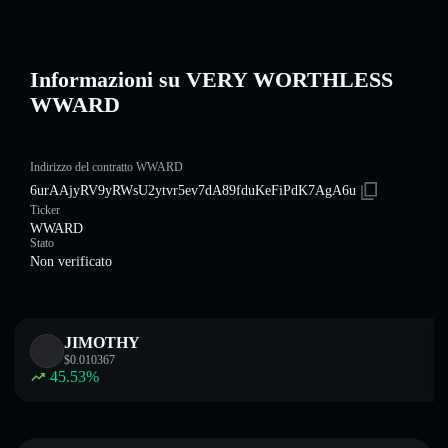
Informazioni su VERY WORTHLESS
WWARD
Indirizzo del contratto WWARD
6urAAjyRV9yRWsU2ytvr5ev7dA89fduKeFiPdK7AgA6u
Ticker
WWARD
Stato
Non verificato
JIMOTHY
$
0.010367
45.53
%