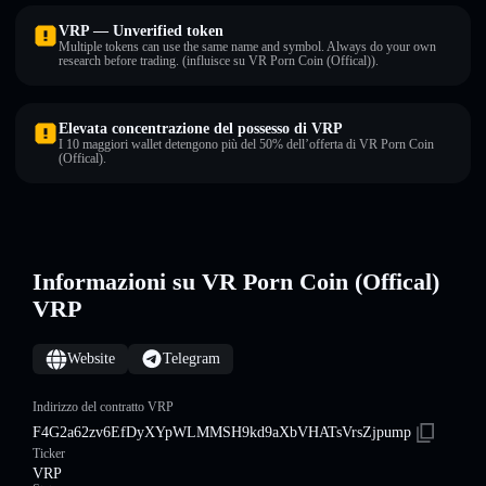
VRP — Unverified token
Multiple tokens can use the same name and symbol. Always do your own
research before trading. (influisce su VR Porn Coin (Offical)).
Elevata concentrazione del possesso di VRP
I 10 maggiori wallet detengono più del 50% dell’offerta di VR Porn Coin
(Offical).
Informazioni su VR Porn Coin (Offical)
VRP
Website
Telegram
Indirizzo del contratto VRP
F4G2a62zv6EfDyXYpWLMMSH9kd9aXbVHATsVrsZjpump
Ticker
VRP