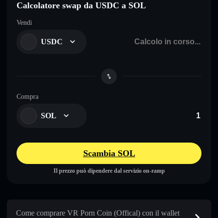
Calcolatore swap da USDC a SOL
Vendi
USDC
Compra
SOL
Scambia SOL
Il prezzo può dipendere dal servizio on-ramp
Come comprare VR Porn Coin (Offical) con il wallet