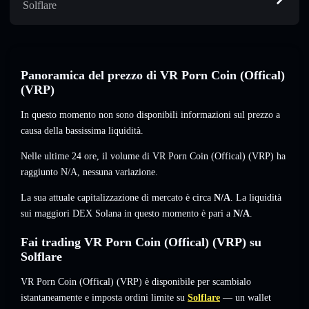
Solflare
Panoramica del prezzo di VR Porn Coin (Offical)
(VRP)
In questo momento non sono disponibili informazioni sul prezzo a
causa della bassissima liquidità.
Nelle ultime 24 ore, il volume di VR Porn Coin (Offical) (VRP) ha
raggiunto
N/A
,
nessuna variazione
.
La sua attuale capitalizzazione di mercato è circa
N/A
. La liquidità
sui maggiori DEX Solana in questo momento è pari a
N/A
.
Fai trading VR Porn Coin (Offical) (VRP) su
Solflare
VR Porn Coin (Offical) (VRP) è disponibile per scambialo
istantaneamente e imposta ordini limite su
Solflare
— un wallet