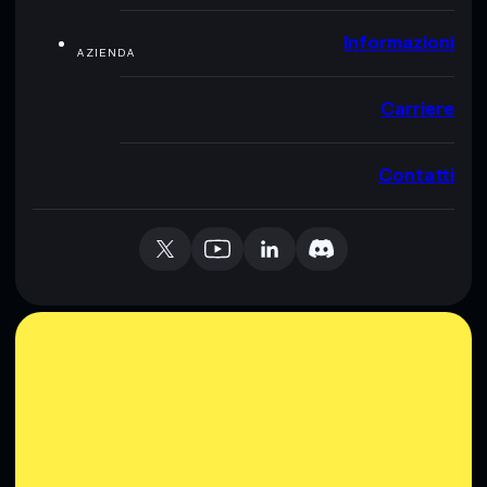
Informazioni
AZIENDA
Carriere
Contatti