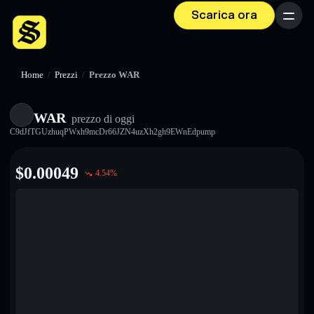
Scarica ora
Menu
Home
/
Prezzi
/
Prezzo WAR
WAR
prezzo di oggi
C9dJfTGUzhuqPWxh9mcDr66JZN4uzXh2gh9EWnEdpump
$
0.00049
4.54
%