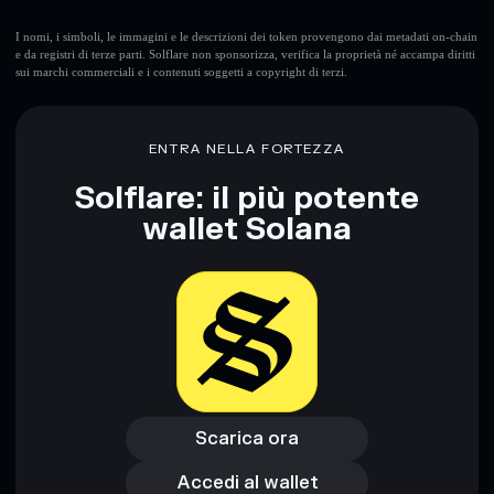
I nomi, i simboli, le immagini e le descrizioni dei token provengono dai metadati on-chain
e da registri di terze parti. Solflare non sponsorizza, verifica la proprietà né accampa diritti
sui marchi commerciali e i contenuti soggetti a copyright di terzi.
ENTRA NELLA FORTEZZA
Solflare: il più potente
wallet Solana
Scarica ora
Accedi al wallet
Scarica ora
Accedi al wallet