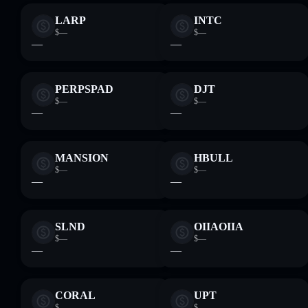
LARP
INTC
$—
$—
—
—
PERPSPAD
DJT
$—
$—
—
—
MANSION
HBULL
$—
$—
—
—
SLND
OIIAOIIA
$—
$—
—
—
CORAL
UPT
$—
$—