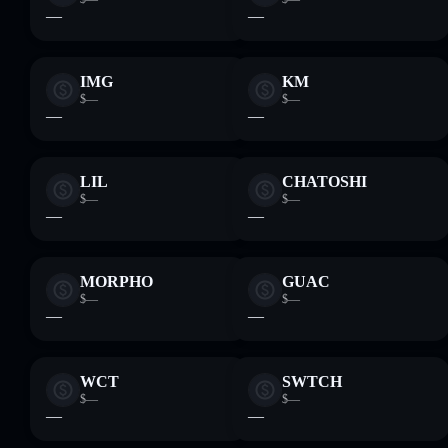
—
—
IMG
KM
$—
$—
—
—
LIL
CHATOSHI
$—
$—
—
—
MORPHO
GUAC
$—
$—
—
—
WCT
SWTCH
$—
$—
—
—