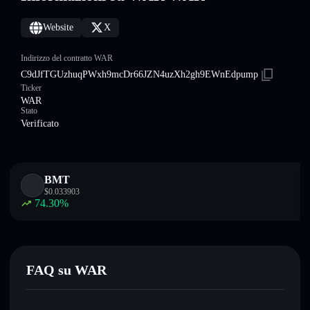
Website
X
Indirizzo del contratto WAR
C9dJfTGUzhuqPWxh9mcDr66JZN4uzXh2gh9EWnEdpump
Ticker
WAR
Stato
Verificato
BMT
$
0.033903
74.30
%
FAQ su WAR