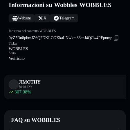
Informazioni su Wobbles WOBBLES
Website
X
Telegram
Indirizzo del contratto WOBBLES
9yZ5Ru8pbmJZ6Q2DKLCGXkaLNwkm83cnJ4QCw4PFpump
Ticker
WOBBLES
Stato
Verificato
JIMOTHY
$
0.01529
307.08
%
FAQ su WOBBLES