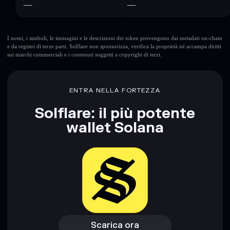
—
—
I nomi, i simboli, le immagini e le descrizioni dei token provengono dai metadati on-chain
e da registri di terze parti. Solflare non sponsorizza, verifica la proprietà né accampa diritti
sui marchi commerciali e i contenuti soggetti a copyright di terzi.
ENTRA NELLA FORTEZZA
Solflare: il più potente
wallet Solana
Scarica ora
Accedi al wallet
Scarica ora