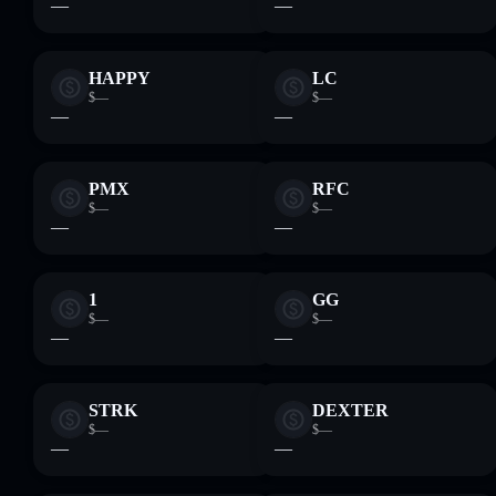
—
—
HAPPY
LC
$—
$—
—
—
PMX
RFC
$—
$—
—
—
1
GG
$—
$—
—
—
STRK
DEXTER
$—
$—
—
—