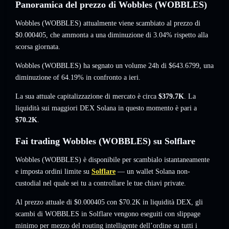
Panoramica del prezzo di Wobbles (WOBBLES)
Wobbles (WOBBLES) attualmente viene scambiato al prezzo di
$0.000405
, che ammonta a una diminuzione di 3.04%
rispetto alla
scorsa giornata.
Wobbles (WOBBLES) ha segnato un volume 24h di
$643.6799
,
una
diminuzione of 64.19%
in confronto a ieri.
La sua attuale capitalizzazione di mercato è circa
$379.7K
. La
liquidità sui maggiori DEX Solana in questo momento è pari a
$70.2K
.
Fai trading Wobbles (WOBBLES) su Solflare
Wobbles (WOBBLES) è disponibile per scambialo istantaneamente
e imposta ordini limite su
Solflare
— un wallet Solana non-
custodial nel quale sei tu a controllare le tue chiavi private.
Al prezzo attuale di $0.000405 con $70.2K in liquidità DEX, gli
scambi di WOBBLES in Solflare vengono eseguiti con slippage
minimo per mezzo del routing intelligente dell’ordine su tutti i