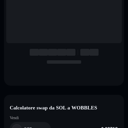
English
Deutsch
Italiano
Português
Español
Calcolatore swap da SOL a WOBBLES
Vendi