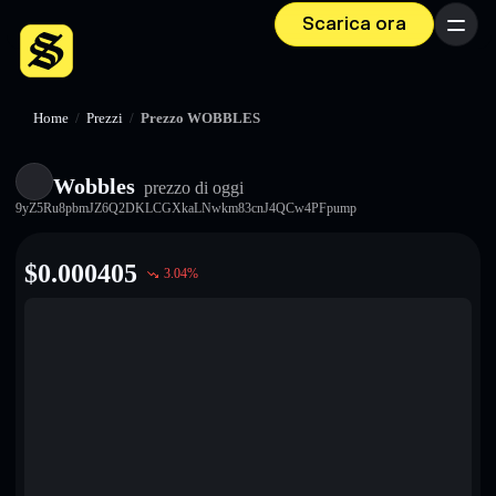
Scarica ora
Menu
Home
/
Prezzi
/
Prezzo WOBBLES
Wobbles
prezzo di oggi
9yZ5Ru8pbmJZ6Q2DKLCGXkaLNwkm83cnJ4QCw4PFpump
$
0.000405
3.04
%