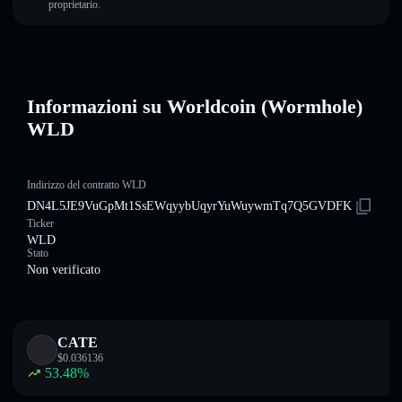
proprietario.
Informazioni su Worldcoin (Wormhole)
WLD
Indirizzo del contratto WLD
DN4L5JE9VuGpMt1SsEWqyybUqyrYuWuywmTq7Q5GVDFK
Ticker
WLD
Stato
Non verificato
CATE
$
0.036136
53.48
%