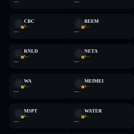
—
—
CBC
BEEM
$—
$—
—
—
RNLD
NETA
$—
$—
—
—
WA
MEIMEI
$—
$—
—
—
MSPT
WATER
$—
$—
—
—