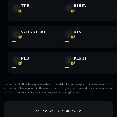
TEB
RHUB
$—
$—
—
—
SZUKALSKI
XIN
$—
$—
—
—
PLD
PEPTI
$—
$—
—
—
I nomi, i simboli, le immagini e le descrizioni dei token provengono dai metadati on-chain
e da registri di terze parti. Solflare non sponsorizza, verifica la proprietà né accampa diritti
sui marchi commerciali e i contenuti soggetti a copyright di terzi.
ENTRA NELLA FORTEZZA