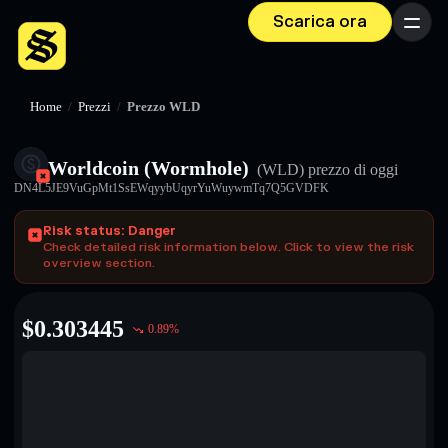
Scarica ora
Menu
Home
/
Prezzi
/
Prezzo WLD
Worldcoin (Wormhole)
(WLD)
prezzo di oggi
DN4L5JE9VuGpMt1SsEWqyybUqyrYuWuywmTq7Q5GVDFK
Risk status: Danger
Check detailed risk information below. Click to view the risk
overview section.
$
0.303445
0.89
%