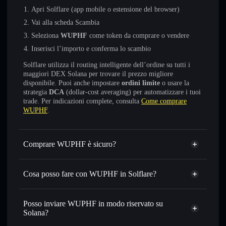
Apri Solflare (app mobile o estensione del browser)
Vai alla scheda Scambia
Seleziona
WUPHF
come token da comprare o vendere
Inserisci l’importo e conferma lo scambio
Solflare utilizza il routing intelligente dell’ordine su tutti i
maggiori DEX Solana per trovare il prezzo migliore
disponibile. Puoi anche impostare
ordini limite
o usare la
strategia
DCA
(dollar-cost averaging) per automatizzare i tuoi
trade. Per indicazioni complete, consulta
Come comprare
WUPHF
.
Comprare WUPHF è sicuro?
WUPHF
non è verificato
Cosa posso fare con WUPHF in Solflare?
WUPHF
wallet Solflare
Scambiare istantaneamente
— scambia WUPHF in SOL,
Posso inviare WUPHF in modo riservato su
USDC o in migliaia di altri token Solana al prezzo migliore
Solana?
con il routing intelligente dell’ordine