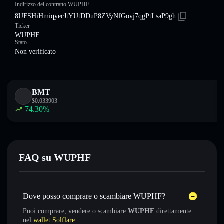
Indirizzo del contratto WUPHF
8UFSHiHmiqyecJtYUtDDuP8ZVyNfGovj7qgPtLsaP9gh
Ticker
WUPHF
Stato
Non verificato
BMT
$
0.033903
74.30
%
FAQ su WUPHF
Dove posso comprare o scambiare WUPHF?
Puoi comprare, vendere o scambiare
WUPHF
direttamente
nel
wallet Solflare
: