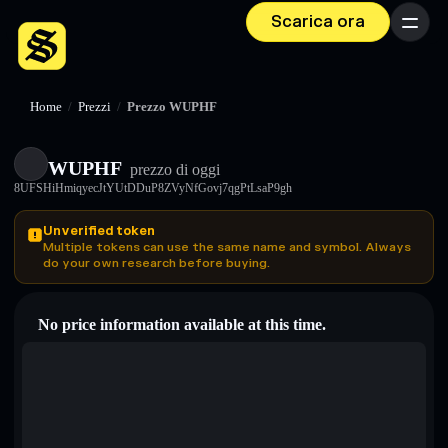
Scarica ora
Menu
Home
/
Prezzi
/
Prezzo WUPHF
WUPHF
prezzo di oggi
8UFSHiHmiqyecJtYUtDDuP8ZVyNfGovj7qgPtLsaP9gh
Unverified token
Multiple tokens can use the same name and symbol. Always
do your own research before buying.
No price information available at this time.