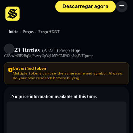
Descarregar agora
Menu
Início
/
Preços
/
Preço AI23T
23 Turtles
(AI23T)
Preço Hoje
G63cwb95F2Bq34jFwwyUpYqLb5YCMF9XgJ4gJVJTpump
Unverified token
Multiple tokens can use the same name and symbol. Always
do your own research before buying.
No price information available at this time.