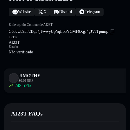
Website
X
Discord
Telegram
Endereço do Contrato de AI23T
G63cwb95F2Bq34jFwwyUpYqLb5YCMF9XgJ4gJVJTpump
Ticker
AI23T
Estado
Não verificado
JIMOTHY
$
0.014833
248.57
%
AI23T FAQs