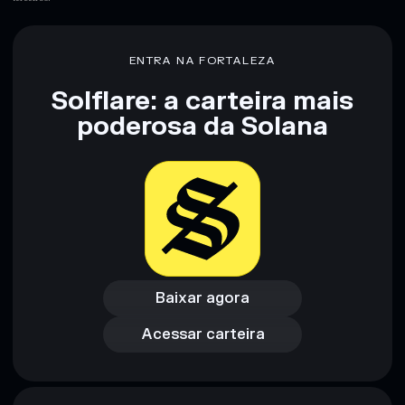
Aviso legal: Esta informação é apenas para fins educativos e
não constitui aconselhamento financeiro. Faz sempre a tua
ENTRA NA FORTALEZA
pesquisa. Dados fornecidos pelo rugcheck.xyz.
Solflare: a carteira mais
poderosa da Solana
Baixar agora
Acessar carteira
Baixar agora
Acessar carteira