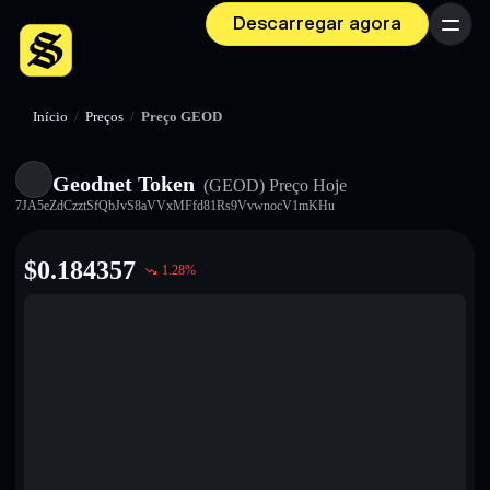
Descarregar agora
Menu
Início
/
Preços
/
Preço GEOD
Geodnet Token
(GEOD)
Preço Hoje
7JA5eZdCzztSfQbJvS8aVVxMFfd81Rs9VvwnocV1mKHu
$
0.184357
1.28
%