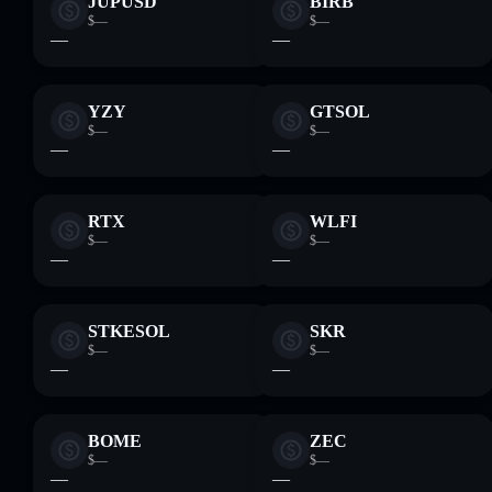
JUPUSD
BIRB
$—
$—
—
—
YZY
GTSOL
$—
$—
—
—
RTX
WLFI
$—
$—
—
—
STKESOL
SKR
$—
$—
—
—
BOME
ZEC
$—
$—
—
—