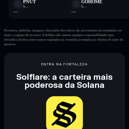
PNUT
GOHOME
$—
$—
—
—
Os nomes, símbolos, imagens e descrições dos tokens são provenientes de metadados on-
chain e registos de terceiros. A Solflare não assume qualquer responsabilidade nem
reivindica direitos sobre marcas registadas ou conteúdo protegido por direitos de autor de
terceiros.
ENTRA NA FORTALEZA
Solflare: a carteira mais
poderosa da Solana
Baixar agora