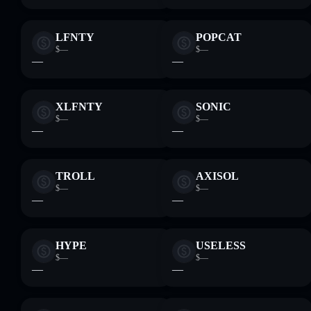
LFNTY
POPCAT
$—
$—
—
—
XLFNTY
SONIC
$—
$—
—
—
TROLL
AXISOL
$—
$—
—
—
HYPE
USELESS
$—
$—
—
—