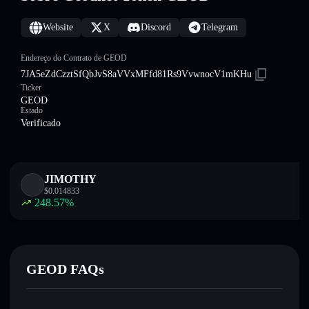
Website
X
Discord
Telegram
Endereço do Contrato de GEOD
7JA5eZdCzztSfQbJvS8aVVxMFfd81Rs9VvwnocV1mKHu
Ticker
GEOD
Estado
Verificado
JIMOTHY
$
0.014833
248.57
%
GEOD FAQs