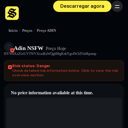
Descarregar agora
Menu
Início
/
Preços
/
Preço ADIN
Adin NSFW
Preço Hoje
HYWbXz2GeUVTWVXssdEaWQg6MgKekYgs4W2dTxbRpump
Risk status: Danger
Check detailed risk information below. Click to view the risk
overview section.
No price information available at this time.