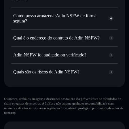
encaminhamento inteligente de ordens para obteres o
Agregador de Privacidade
melhor preço disponível
Como posso armazenarAdin NSFW de forma
Definir ordens limite
— automatizar transações ao teu
segura?
preço-alvo para ADIN
Utilizar DCA
— investir de forma faseada ao longo do
Adin NSFW
tempo em ADIN
carteira não-custodial
Solflare
Qual é o endereço do contrato de Adin NSFW?
Enviar de forma privada
— transferir ADIN sem associar
publicamente as carteiras usando o Agregador de
Adin NSFW
Solflare
Adin NSFW
Privacidade integrado da Solflare
HYWbXz2GeUVTWVXssdEaWQg6MgKekYgs4W2dTxbRpump
Adin NSFW foi auditado ou verificado?
Agregador de Privacidade
Acompanhar em tempo real
— monitorizar o preço,
Adin NSFW
não está verificado
volume, capitalização de mercado e liquidez de ADIN
ADIN
Carteira
Quais são os riscos de Adin NSFW?
Manter em segurança
— guardar ADIN numa carteira
Solflare
não-custodial onde controlas as tuas chaves privadas
Principais riscos para Adin NSFW:
10 principais carteiras
Os nomes, símbolos, imagens e descrições dos tokens são provenientes de metadados on-
chain e registos de terceiros. A Solflare não assume qualquer responsabilidade nem
Adin NSFW
reivindica direitos sobre marcas registadas ou conteúdo protegido por direitos de autor de
única carteira
terceiros.
Adin NSFW
Adin
NSFW
liquidez limitada
80% de