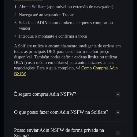
Abre a Solflare (app móvel ou extensão de navegador)
Navega até ao separador Trocar
Seleciona
ADIN
como o token que queres comprar ou
vender
Introduz o montante e confirma a troca
A Solflare utiliza o encaminhamento inteligente de ordens em
todas as principais DEX para encontrar o melhor preço
disponível. Também podes definir
ordens limite
ou utilizar
DCA
(custo médio em dólares) para automatizares as tuas
negociações. Para o guia completo, vê
Como Comprar Adin
NSFW
.
É seguro comprar Adin NSFW?
Adin NSFW
não está verificado
O que posso fazer com Adin NSFW na Solflare?
Adin NSFW
Carteira Solflare
Trocar instantaneamente
— trocar ADIN por SOL,
Posso enviar Adin NSFW de forma privada na
USDC ou milhares de outros tokens Solana com
Solana?