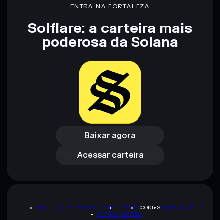
concentração
Adin NSFW
ENTRA NA FORTALEZA
Solflare: a carteira mais
Aviso legal: Esta informação é apenas para fins educativos e
poderosa da Solana
não constitui aconselhamento financeiro. Faz sempre a tua
pesquisa. Dados fornecidos pelo rugcheck.xyz.
Baixar agora
Acessar carteira
Baixar agora
Acessar carteira
POLÍTICA DE PRIVACIDADE
TERMS
COOKIES
MAPA DO SITE
KIT DA MARCA