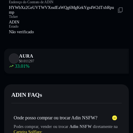
Endereço do Contrato de ADIN
HYWbXz2GeUVTWVXssdEaWQg6MgKekYgs4W2dTxbRpu
mp
Ticker
ADIN
Estado
Não verificado
AURA
$
0.011297
33.01
%
ADIN FAQs
Onde posso comprar ou trocar Adin NSFW?
Podes comprar, vender ou trocar
Adin NSFW
diretamente na
Carteira Solflare
: