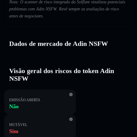
Nota: O scanner de risco integrado da Solflare sinalizou potenciais
problemas com Adin NSFW. Revê sempre as avaliações de risco
antes de negociares.
Dados de mercado de Adin NSFW
Visão geral dos riscos do token Adin
NSFW
EMISSÃO ABERTA
Não
MUTÁVEL
Sim