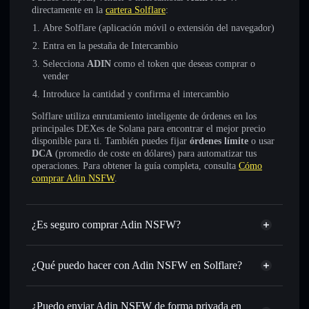
directamente en la
cartera Solflare
:
Abre Solflare (aplicación móvil o extensión del navegador)
Entra en la pestaña de Intercambio
Selecciona
ADIN
como el token que deseas comprar o
vender
Introduce la cantidad y confirma el intercambio
Solflare utiliza enrutamiento inteligente de órdenes en los
principales DEXes de Solana para encontrar el mejor precio
disponible para ti. También puedes fijar
órdenes límite
o usar
DCA
(promedio de coste en dólares) para automatizar tus
operaciones. Para obtener la guía completa, consulta
Cómo
comprar Adin NSFW
.
¿Es seguro comprar Adin NSFW?
Adin NSFW
no está verificado
¿Qué puedo hacer con Adin NSFW en Solflare?
Adin NSFW
cartera de Solflare
Intercambiar al instante
: operar con ADIN para SOL,
¿Puedo enviar Adin NSFW de forma privada en