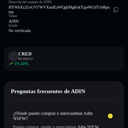
Dirección del contrato de ADIN
HYWbXz2GeUVTWVXssdEaWQg6MgKekYgs4W2dTxbRpu
mp
Ticker
ADIN
Estado
No verificado
CRED
$
0.600432
19.34
%
Preguntas frecuentes de ADIN
¿Dónde puedo comprar o intercambiar Adin
NSFW?
Puedes comprar, vender o intercambiar
Adin NSFW