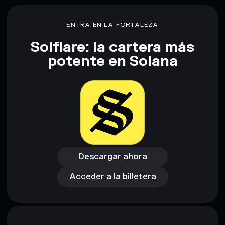
NSFW
liquidez limitada
80 % de concentración
Adin NSFW
ENTRA EN LA FORTALEZA
Solflare: la cartera más
Descargo de responsabilidad: Esta información tiene
potente en Solana
únicamente fines educativos y no constituye asesoramiento
financiero. Investiga siempre por tu cuenta. Datos
proporcionados por rugcheck.xyz.
Descargar ahora
Acceder a la billetera
Descargar ahora
Acceder a la billetera