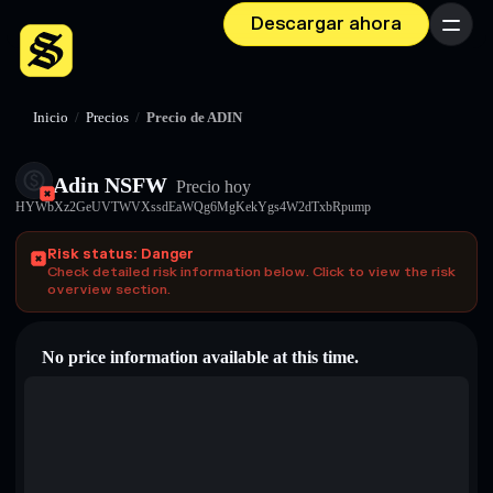
Descargar ahora
Menú
Inicio
/
Precios
/
Precio de ADIN
Adin NSFW
Precio hoy
HYWbXz2GeUVTWVXssdEaWQg6MgKekYgs4W2dTxbRpump
Risk status: Danger
Check detailed risk information below. Click to view the risk
overview section.
No price information available at this time.