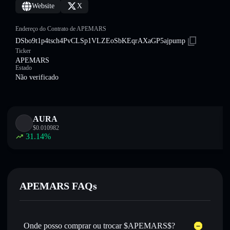
Website
X
Endereço do Contrato de APEMARS
DSbo9t1p4tsch4PvCLSp1VLZEoSbKEqrAXaGP5ajpump
Ticker
APEMARS
Estado
Não verificado
AURA
$
0.010982
31.14
%
APEMARS FAQs
Onde posso comprar ou trocar $APEMARS$?