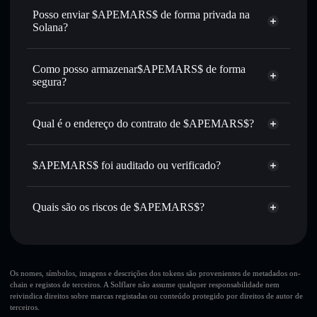
Trocar instantaneamente
— trocar APEMARS por SOL,
Posso enviar $APEMARS$ de forma privada na
USDC ou milhares de outros tokens Solana com
Solana?
encaminhamento inteligente de ordens para obteres o
Agregador de Privacidade
melhor preço disponível
Como posso armazenar$APEMARS$ de forma
Definir ordens limite
— automatizar transações ao teu
segura?
preço-alvo para APEMARS
Utilizar DCA
— investir de forma faseada ao longo do
$APEMARS$
tempo em APEMARS
carteira não-custodial
Solflare
Qual é o endereço do contrato de $APEMARS$?
Enviar de forma privada
— transferir APEMARS sem
associar publicamente as carteiras usando o Agregador de
$APEMARS$
Solflare
$APEMARS$
Privacidade integrado da Solflare
DSbo9t1p4tsch4PvCLSp1VLZEoSbKEqrAXaGP5ajpump
$APEMARS$ foi auditado ou verificado?
Agregador de Privacidade
Acompanhar em tempo real
— monitorizar o preço,
$APEMARS$
não está verificado
volume, capitalização de mercado e liquidez de APEMARS
APEMARS
Carteira
Quais são os riscos de $APEMARS$?
Manter em segurança
— guardar APEMARS numa
Solflare
carteira não-custodial onde controlas as tuas chaves privadas
Principais riscos para $APEMARS$:
10 principais carteiras
Os nomes, símbolos, imagens e descrições dos tokens são provenientes de metadados on-
chain e registos de terceiros. A Solflare não assume qualquer responsabilidade nem
$APEMARS$
reivindica direitos sobre marcas registadas ou conteúdo protegido por direitos de autor de
única carteira
terceiros.
$APEMARS$