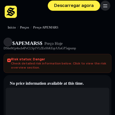
Descarregar agora
Menu
Início
/
Preços
/
Preço APEMARS
$APEMARS$
Preço Hoje
DSbo9t1p4tsch4PvCLSp1VLZEoSbKEqrAXaGP5ajpump
Risk status: Danger
Check detailed risk information below. Click to view the risk
overview section.
No price information available at this time.