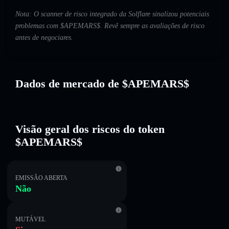
Nota: O scanner de risco integrado da Solflare sinalizou potenciais
problemas com $APEMARS$. Revê sempre as avaliações de risco
antes de negociares.
Dados de mercado de $APEMARS$
Visão geral dos riscos do token
$APEMARS$
EMISSÃO ABERTA
Não
MUTÁVEL