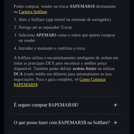
Podes comprar, vender ou trocar
$APEMARS$
diretamente
na
Carteira Solflare
:
Abre a Solflare (app móvel ou extensão de navegador)
Navega até ao separador Trocar
Seleciona
APEMARS
como o token que queres comprar
ou vender
Introduz o montante e confirma a troca
A Solflare utiliza o encaminhamento inteligente de ordens em
todas as principais DEX para encontrar o melhor preço
disponível. Também podes definir
ordens limite
ou utilizar
DCA
(custo médio em dólares) para automatizares as tuas
negociações. Para o guia completo, vê
Como Comprar
$APEMARS$
.
É seguro comprar $APEMARS$?
$APEMARS$
não está verificado
O que posso fazer com $APEMARS$ na Solflare?
$APEMARS$
Carteira Solflare