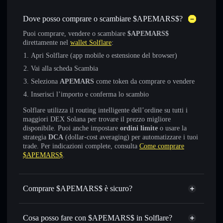
Dove posso comprare o scambiare $APEMARS$?
Puoi comprare, vendere o scambiare
$APEMARS$
direttamente nel
wallet Solflare
:
Apri Solflare (app mobile o estensione del browser)
Vai alla scheda Scambia
Seleziona
APEMARS
come token da comprare o vendere
Inserisci l’importo e conferma lo scambio
Solflare utilizza il routing intelligente dell’ordine su tutti i
maggiori DEX Solana per trovare il prezzo migliore
disponibile. Puoi anche impostare
ordini limite
o usare la
strategia
DCA
(dollar-cost averaging) per automatizzare i tuoi
trade. Per indicazioni complete, consulta
Come comprare
$APEMARS$
.
Comprare $APEMARS$ è sicuro?
$APEMARS$
non è verificato
Cosa posso fare con $APEMARS$ in Solflare?