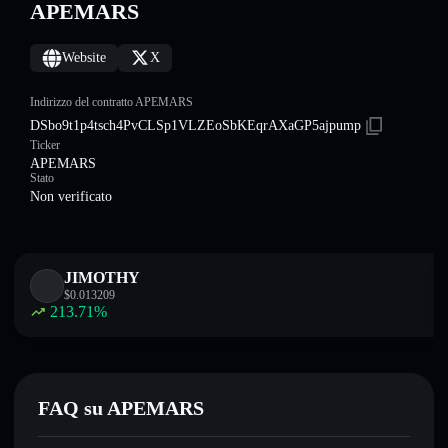
APEMARS
Website
X
Indirizzo del contratto APEMARS
DSbo9t1p4tsch4PvCLSp1VLZEoSbKEqrAXaGP5ajpump
Ticker
APEMARS
Stato
Non verificato
JIMOTHY
$
0.013209
213.71
%
FAQ su APEMARS