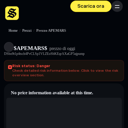
Scarica ora
Menu
Home
/
Prezzi
/
Prezzo APEMARS
$APEMARS$
prezzo di oggi
DSbo9t1p4tsch4PvCLSp1VLZEoSbKEqrAXaGP5ajpump
Risk status: Danger
Check detailed risk information below. Click to view the risk
overview section.
No price information available at this time.