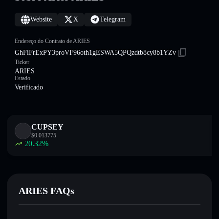
Website
X
Telegram
Endereço do Contrato de ARIES
GhFiFrExPY3proVF96oth1gESWA5QPQzdtb8cy8b1YZv
Ticker
ARIES
Estado
Verificado
CUPSEY
$
0.013775
20.32
%
ARIES FAQs