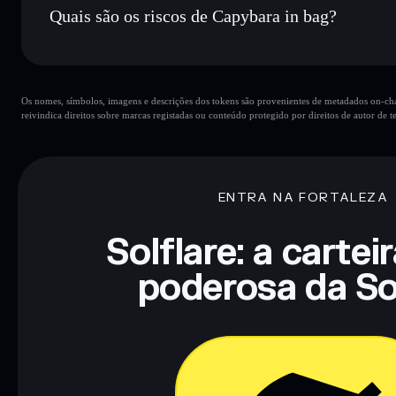
Quais são os riscos de Capybara in bag?
Principais riscos para Capybara in bag:
Os nomes, símbolos, imagens e descrições dos tokens são provenientes de metadados on-chai
reivindica direitos sobre marcas registadas ou conteúdo protegido por direitos de autor de te
Aviso legal: Esta informação é apenas para fins educativos e
tua pesquisa. Dados fornecidos pelo rugcheck.xyz.
ENTRA NA FORTALEZA
Solflare: a cartei
poderosa da So