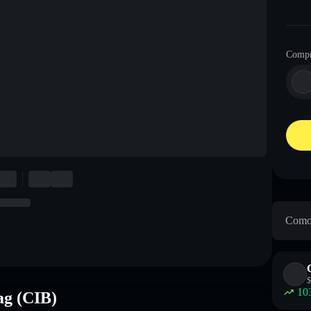
Compr
Como 
$
10
ag (CIB)