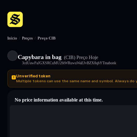
Início
/
Preços
/
Preço CIB
Capybara in bag
(CIB)
Preço Hoje
3cdUawPaJGXSRCuMU26tWRuwuWaEJvBZX8qbYTmabonk
Unverified token
Multiple tokens can use the same name and symbol. Always do 
No price information available at this time.