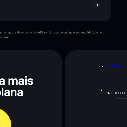
n e registos de terceiros. A Solflare não assume qualquer responsabilidade nem
rceiros.
 não constitui aconselhamento financeiro. Faz sempre a
POLÍTICA
ra mais
lana
PRODUTO