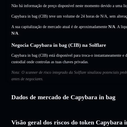
Não há informação de preço disponível neste momento devido a uma liq
Capybara in bag (CIB) teve um volume de 24 horas de
N/A
,
sem altera
A sua capitalização de mercado atual é de aproximadamente
N/A
. A liq
N/A
.
Negocia Capybara in bag (CIB) na Solflare
Capybara in bag (CIB) está disponível para troca-o instantaneamente e d
custodial onde controlas as tuas chaves privadas.
Nota: O scanner de risco integrado da Solflare sinalizou potenciais pr
antes de negociares.
Dados de mercado de Capybara in bag
Visão geral dos riscos do token Capybara i