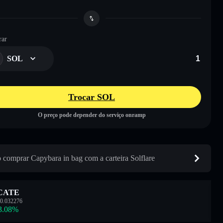
ar
SOL
Trocar SOL
O preço pode depender do serviço onramp
comprar Capybara in bag com a carteira Solflare
CATE
0.032276
3.08
%