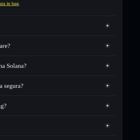
ra in bag
.
are?
na Solana?
 milhares de outros tokens Solana com
r preço disponível
ço-alvo para CIB
a segura?
empo em CIB
carteira não-custodial
Solflare
ublicamente as carteiras usando o Agregador de
ag?
Agregador de Privacidade
e, capitalização de mercado e liquidez de CIB
ag
stodial onde controlas as tuas chaves privadas
mabonk
CIB