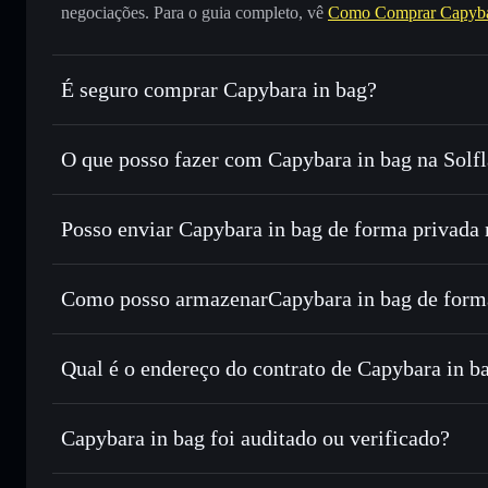
negociações. Para o guia completo, vê
Como Comprar Capyba
É seguro comprar Capybara in bag?
Capybara in bag
não está verificado
O que posso fazer com Capybara in bag na Solfl
Capybara in bag
Carteira Solflare
Posso enviar Capybara in bag de forma privada 
Trocar instantaneamente
— trocar CIB por SOL, USDC ou
encaminhamento inteligente de ordens para obteres o melho
Agregador de Privacidade
Definir ordens limite
— automatizar transações ao teu pre
Como posso armazenarCapybara in bag de form
Utilizar DCA
— investir de forma faseada ao longo do t
Capybara in bag
Enviar de forma privada
— transferir CIB sem associar p
Solflare
Capybara in bag
Privacidade integrado da Solflare
Qual é o endereço do contrato de Capybara in b
Acompanhar em tempo real
— monitorizar o preço, volum
Capybara in b
Manter em segurança
— guardar CIB numa carteira não-cu
3cdUawPaJGXSRCuMU26tWRuwuWaEJvBZX8qbYT
Capybara in bag foi auditado ou verificado?
Carteira Solflare
Capybara in bag
não está verificado