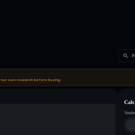
P
your own research before buying.
Calc
Vende