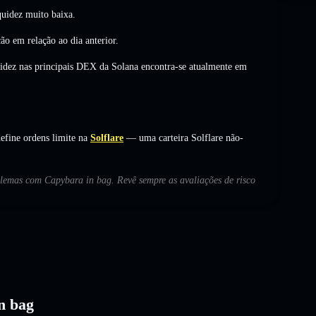
uidez muito baixa.
ção
em relação ao dia anterior.
uidez nas principais DEX da Solana encontra-se atualmente em
efine ordens limite na
Solflare
— uma carteira Solflare não-
oblemas com Capybara in bag. Revê sempre as avaliações de risco
n bag