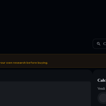
C
your own research before buying.
Calc
Vendi