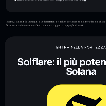
Rischi principali di Capybara in bag:
I nomi, i simboli, le immagini e le descrizioni dei token provengono dai metadati on-chain e 
diritti sui marchi commerciali e i contenuti soggetti a copyright di terzi.
Disclaimer: Queste informazioni hanno esclusivamente scopi f
Informati sempre autonomamente. Dati forniti da rugcheck.xy
ENTRA NELLA FORTEZZ
Solflare: il più pote
Solana