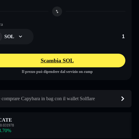
ra
SOL
Scambia SOL
Il prezzo può dipendere dal servizio on-ramp
comprare Capybara in bag con il wallet Solflare
CATE
0.031978
3.70
%