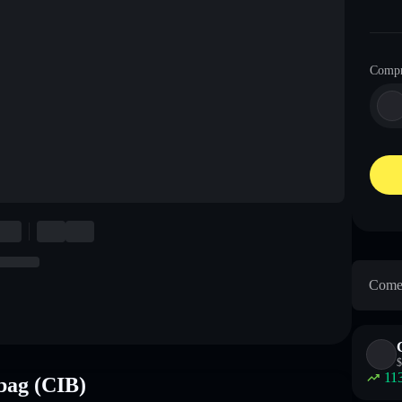
Comp
Come 
$
11
bag (CIB)