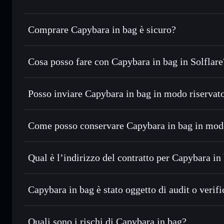
Comprare Capybara in bag è sicuro?
Capybara in bag
non è verificato
Cosa posso fare con Capybara in bag in Solflare
Capybara in bag
wallet Solflare
Posso inviare Capybara in bag in modo riservat
Scambiare istantaneamente
— scambia CIB in SOL, USDC o
con il routing intelligente dell’ordine
Aggregatore di privacy
Impostare ordini limite
— automatizza i tuoi trade al prez
Come posso conservare Capybara in bag in mod
Usare il DCA
— applica la strategia dollar-cost average s
Capybara in bag
Inviare in modo riservato
— trasferisci CIB senza collega
Solflare
privacy incorporato di Solflare
Qual è l’indirizzo del contratto per Capybara in
Monitorare in tempo reale
— conosci prezzo, volume, capi
Aggregatore di privacy
Capybara in ba
Conservare in modo sicuro
— tieni i tuoi CIB in un wallet
3cdUawPaJGXSRCuMU26tWRuwuWaEJvBZX8qbYT
Capybara in bag è stato oggetto di audit o verif
esclusivo controllo delle tue chiavi private
Capybara in bag
non è verificato
Quali sono i rischi di Capybara in bag?