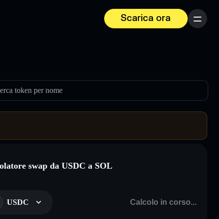
Scarica ora
Menu
erca token per nome
olatore swap da USDC a SOL
USDC