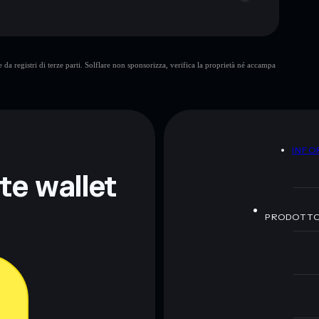
da registri di terze parti. Solflare non sponsorizza, verifica la proprietà né accampa
ormativi e non costituiscono una consulenza finanziaria.
z.
A
INFO
nte wallet
PRODOTT