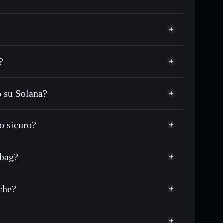
?
o su Solana?
 in migliaia di altri token Solana al prezzo migliore
zo desiderato di CIB
o sicuro?
u CIB nel tempo
wallet non-custodial
Solflare
re pubblicamente i wallet usando l’Aggregatore di
Capybara in bag
 bag?
talizzazione di mercato e liquidità di CIB
g
 non-custodial all’interno del quale hai il pieno ed
mabonk
iche?
CIB
wallet Solflare