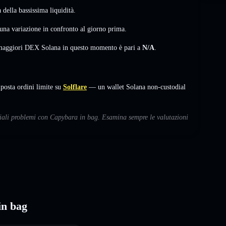
della bassissima liquidità.
una variazione
in confronto al giorno prima.
i maggiori DEX Solana in questo momento è pari a
N/A
.
posta ordini limite su
Solflare
— un wallet Solana non-custodial
nziali problemi con Capybara in bag. Esamina sempre le valutazioni
in bag