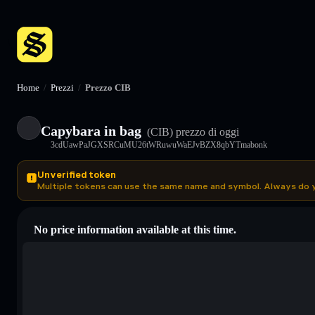
Home
/
Prezzi
/
Prezzo CIB
Capybara in bag
(CIB)
prezzo di oggi
3cdUawPaJGXSRCuMU26tWRuwuWaEJvBZX8qbYTmabonk
Unverified token
Multiple tokens can use the same name and symbol. Always do 
No price information available at this time.