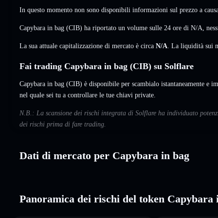
In questo momento non sono disponibili informazioni sul prezzo a causa 
Capybara in bag (CIB) ha riportato un volume sulle 24 ore di
N/A
,
ness
La sua attuale capitalizzazione di mercato è circa
N/A
. La liquidità su
Fai trading Capybara in bag (CIB) su Solflare
Capybara in bag (CIB) è disponibile per scambialo istantaneamente e im
nel quale sei tu a controllare le tue chiavi private.
N.B.: La scansione dei rischi integrata di Solflare ha individuato pote
dei rischi prima di fare trading.
Dati di mercato per Capybara in bag
Panoramica dei rischi del token Capybara 