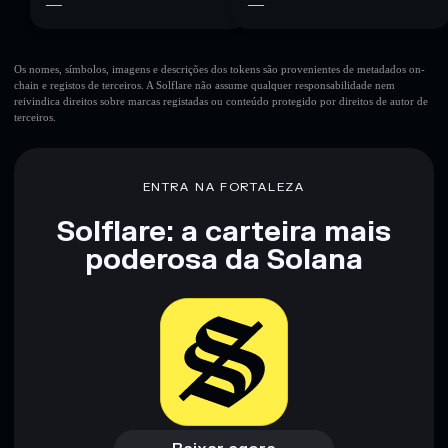
—
—
Os nomes, símbolos, imagens e descrições dos tokens são provenientes de metadados on-
chain e registos de terceiros. A Solflare não assume qualquer responsabilidade nem
reivindica direitos sobre marcas registadas ou conteúdo protegido por direitos de autor de
terceiros.
ENTRA NA FORTALEZA
Solflare: a carteira mais
poderosa da Solana
Baixar agora