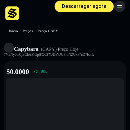
Descarregar agora
Menu
Início
/
Preços
/
Preço CAPY
Capybara
(CAPY)
Preço Hoje
7VENy6wCjBChAMGpjPQCPYJDeYJGFr5NZUxk7uQ7bonk
$
0.0000
24.19
%