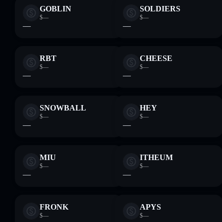
GOBLIN
SOLDIERS
$—
$—
—
—
RBT
CHEESE
$—
$—
—
—
SNOWBALL
HEY
$—
$—
—
—
MIU
ITHEUM
$—
$—
—
—
FRONK
APYS
$—
$—