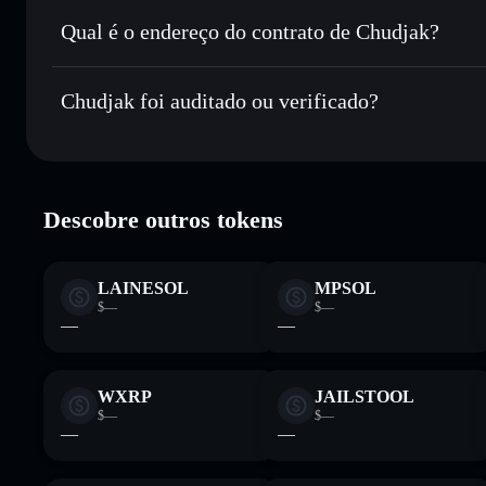
Enviar de forma privada
— transferir CHUD sem associar
Privacidade integrado da Solflare
Qual é o endereço do contrato de Chudjak?
Acompanhar em tempo real
— monitorizar o preço, volu
Chudjak
Manter em segurança
— guardar CHUD numa carteira não-
6yjNqPzTSanBWSa6dxVEgTjePXBrZ2FoHLDQwYwE
Chudjak foi auditado ou verificado?
Carteira Solflare
Chudjak
verificado
Descobre outros tokens
LAINESOL
MPSOL
$—
$—
—
—
WXRP
JAILSTOOL
$—
$—
—
—