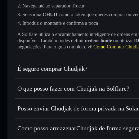
Navega até ao separador Trocar
Seleciona
CHUD
como o token que queres comprar ou ve
Introduz o montante e confirma a troca
A Solflare utiliza o encaminhamento inteligente de ordens em
disponível. Também podes definir
ordens limite
ou utilizar
D
negociações. Para o guia completo, vê
Como Comprar Chudj
É seguro comprar Chudjak?
Chudjak
token verificado
O que posso fazer com Chudjak na Solflare?
Chudjak
Carteira Solflare
Posso enviar Chudjak de forma privada na Sola
Trocar instantaneamente
— trocar CHUD por SOL, USDC 
encaminhamento inteligente de ordens para obteres o melho
Carteira Solflare
Agregador de Privacidad
Definir ordens limite
— automatizar transações ao teu pr
Chudjak
Como posso armazenarChudjak de forma segur
Utilizar DCA
— investir de forma faseada ao longo do 
Chudjak
carteira