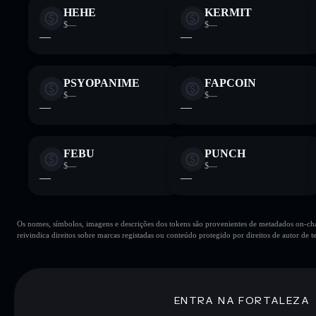
HEHE
KERMIT
$—
$—
—
—
PSYOPANIME
FAPCOIN
$—
$—
—
—
FEBU
PUNCH
$—
$—
—
—
Os nomes, símbolos, imagens e descrições dos tokens são provenientes de metadados on-chai
reivindica direitos sobre marcas registadas ou conteúdo protegido por direitos de autor de te
ENTRA NA FORTALEZA