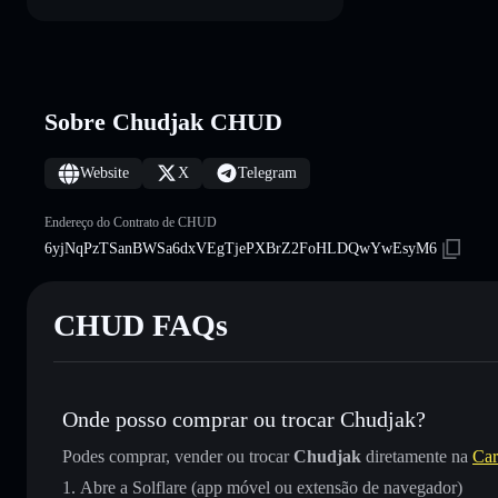
Sobre Chudjak CHUD
Website
X
Telegram
Endereço do Contrato de CHUD
6yjNqPzTSanBWSa6dxVEgTjePXBrZ2FoHLDQwYwEsyM6
CHUD FAQs
Onde posso comprar ou trocar Chudjak?
Podes comprar, vender ou trocar
Chudjak
diretamente na
Car
Abre a Solflare (app móvel ou extensão de navegador)