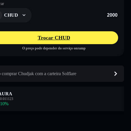
ar
CHUD
Trocar CHUD
O preço pode depender do serviço onramp
comprar Chudjak com a carteira Solflare
AURA
0.011123
.10
%