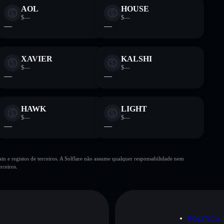
AOL
HOUSE
$—
$—
—
—
XAVIER
KALSHI
$—
$—
—
—
HAWK
LIGHT
$—
$—
—
—
n e registos de terceiros. A Solflare não assume qualquer responsabilidade nem
rceiros.
POLÍTICA