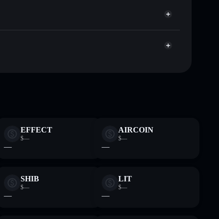
 publicamente as carteiras usando o Agregador de
Agregador de Privacidade
me, capitalização de mercado e liquidez de CHUD
custodial onde controlas as tuas chaves privadas
syM6
CHUD
EFFECT
AIRCOIN
$—
$—
—
—
SHIB
LIT
$—
$—
—
—