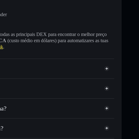
nder
 todas as principais DEX para encontrar o melhor preço
CA
(custo médio em dólares) para automatizares as tuas
ak
.
na?
ou milhares de outros tokens Solana com
r preço disponível
e
eço-alvo para CHUD
a?
tempo em CHUD
 não-custodial
Solflare