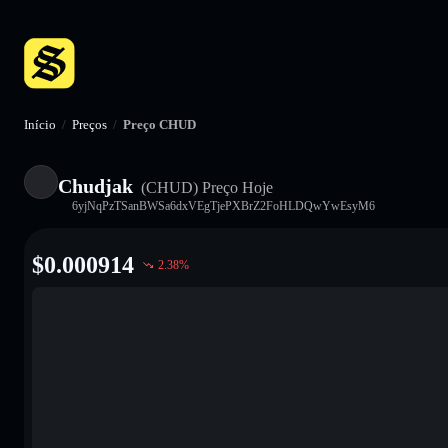
Início
/
Preços
/
Preço CHUD
Chudjak
(CHUD)
Preço Hoje
6yjNqPzTSanBWSa6dxVEgTjePXBrZ2FoHLDQwYwEsyM6
$
0.000914
2.38
%