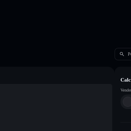
P
Calc
Vende