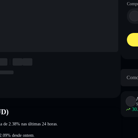
Compr
Como 
$
30
UD)
da de 2.38%
nas últimas 24 horas.
82.09%
desde ontem.