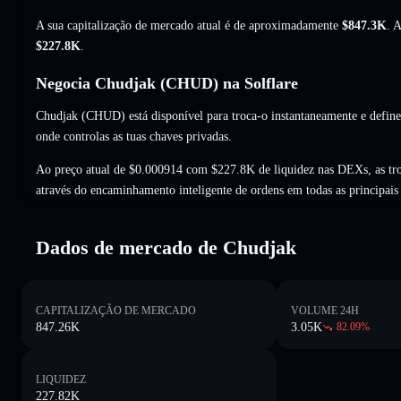
A sua capitalização de mercado atual é de aproximadamente
$847.3K
. 
$227.8K
.
Negocia Chudjak (CHUD) na Solflare
Chudjak (CHUD) está disponível para troca-o instantaneamente e define
onde controlas as tuas chaves privadas.
Ao preço atual de $0.000914 com $227.8K de liquidez nas DEXs, as t
através do encaminhamento inteligente de ordens em todas as principai
Dados de mercado de Chudjak
CAPITALIZAÇÃO DE MERCADO
VOLUME 24H
847.26K
3.05K
82.09
%
LIQUIDEZ
227.82K