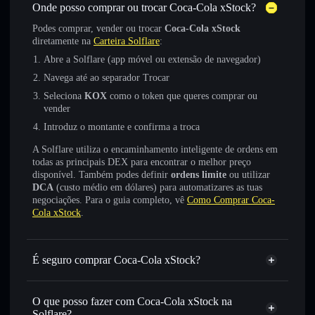
Onde posso comprar ou trocar Coca-Cola xStock?
Podes comprar, vender ou trocar
Coca-Cola xStock
diretamente na
Carteira Solflare
:
Abre a Solflare (app móvel ou extensão de navegador)
Navega até ao separador Trocar
Seleciona
KOX
como o token que queres comprar ou
vender
Introduz o montante e confirma a troca
A Solflare utiliza o encaminhamento inteligente de ordens em
todas as principais DEX para encontrar o melhor preço
disponível. Também podes definir
ordens limite
ou utilizar
DCA
(custo médio em dólares) para automatizares as tuas
negociações. Para o guia completo, vê
Como Comprar Coca-
Cola xStock
.
É seguro comprar Coca-Cola xStock?
Coca-Cola xStock
token verificado
O que posso fazer com Coca-Cola xStock na
Solflare?