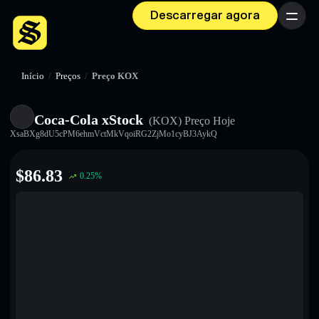
Descarregar agora
Menu
Início
/
Preços
/
Preço KOX
Coca-Cola xStock
(KOX)
Preço Hoje
XsaBXg8dU5cPM6ehmVctMkVqoiRG2ZjMo1cyBJ3AykQ
$
86.83
0.25
%