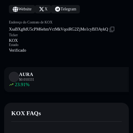
Website
X
Telegram
Endereço do Contrato de KOX
XsaBXg8dU5cPM6ehmVctMkVqoiRG2ZjMo1cyBJ3AykQ
Ticker
KOX
Estado
Verificado
AURA
$
0.010331
23.91
%
KOX FAQs