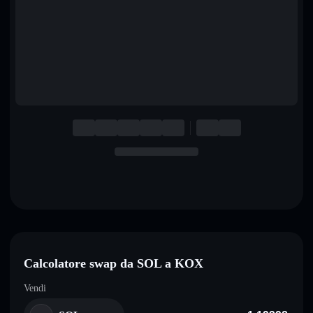
English
Deutsch
Italiano
Português
Español
Calcolatore swap da SOL a KOX
Vendi