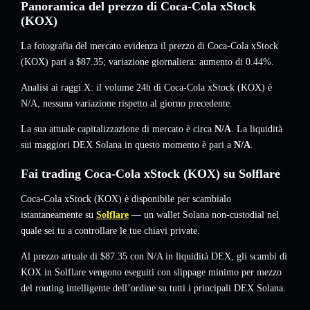
Panoramica del prezzo di Coca-Cola xStock
(KOX)
La fotografia del mercato evidenza il prezzo di Coca-Cola xStock
(KOX) pari a
$87.35
; variazione giornaliera: aumento di 0.44%
.
Analisi ai raggi X: il volume 24h di Coca-Cola xStock (KOX) è
N/A
,
nessuna variazione
rispetto al giorno precedente.
La sua attuale capitalizzazione di mercato è circa
N/A
. La liquidità
sui maggiori DEX Solana in questo momento è pari a
N/A
.
Fai trading Coca-Cola xStock (KOX) su Solflare
Coca-Cola xStock (KOX) è disponibile per scambialo
istantaneamente su
Solflare
— un wallet Solana non-custodial nel
quale sei tu a controllare le tue chiavi private.
Al prezzo attuale di $87.35 con N/A in liquidità DEX, gli scambi di
KOX in Solflare vengono eseguiti con slippage minimo per mezzo
del routing intelligente dell’ordine su tutti i principali DEX Solana.