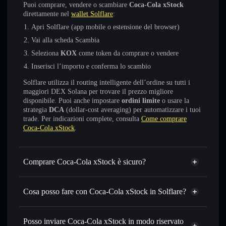
Puoi comprare, vendere o scambiare
Coca-Cola xStock
direttamente nel
wallet Solflare
:
Apri Solflare (app mobile o estensione del browser)
Vai alla scheda Scambia
Seleziona
KOX
come token da comprare o vendere
Inserisci l’importo e conferma lo scambio
Solflare utilizza il routing intelligente dell’ordine su tutti i
maggiori DEX Solana per trovare il prezzo migliore
disponibile. Puoi anche impostare
ordini limite
o usare la
strategia
DCA
(dollar-cost averaging) per automatizzare i tuoi
trade. Per indicazioni complete, consulta
Come comprare
Coca-Cola xStock
.
Comprare Coca-Cola xStock è sicuro?
Coca-Cola xStock
token verificato
Cosa posso fare con Coca-Cola xStock in Solflare?
Coca-Cola xStock
wallet Solflare
Scambiare istantaneamente
— scambia KOX in SOL,
Posso inviare Coca-Cola xStock in modo riservato