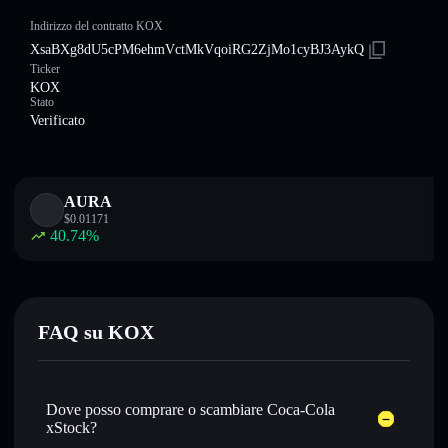
Indirizzo del contratto KOX
XsaBXg8dU5cPM6ehmVctMkVqoiRG2ZjMo1cyBJ3AykQ
Ticker
KOX
Stato
Verificato
AURA
$
0.01171
40.74
%
FAQ su KOX
Dove posso comprare o scambiare Coca-Cola
xStock?