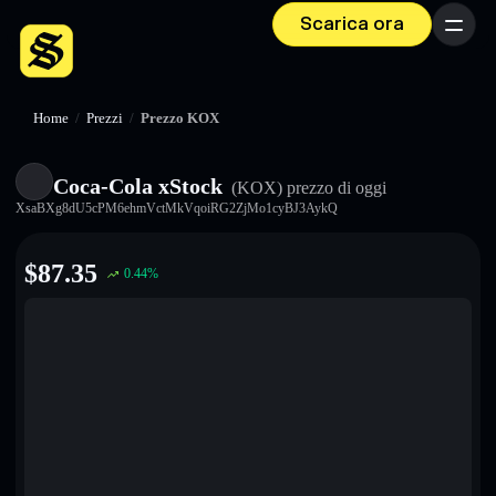
Scarica ora
Menu
Home
/
Prezzi
/
Prezzo KOX
Coca-Cola xStock
(KOX)
prezzo di oggi
XsaBXg8dU5cPM6ehmVctMkVqoiRG2ZjMo1cyBJ3AykQ
$
87.35
0.44
%