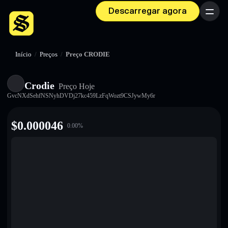
Descarregar agora
Menu
Início
/
Preços
/
Preço CRODIE
Crodie
Preço Hoje
GvcNXdSehfNSNyhDVDj27kc459LzFqWozt9CSJywMy6r
$
0.000046
0.00
%