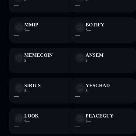
—
—
MMIP
BOTIFY
$—
$—
—
—
MEMECOIN
ANSEM
$—
$—
—
—
SIRIUS
YESCHAD
$—
$—
—
—
LOOK
PEACEGUY
$—
$—
—
—