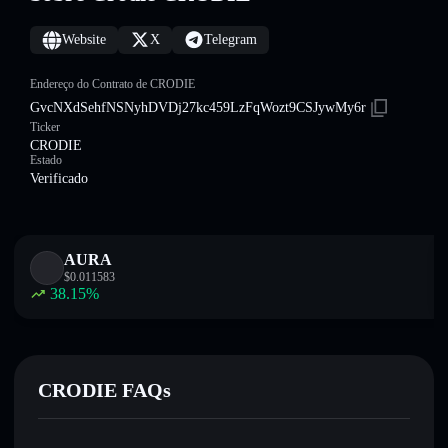
Website
X
Telegram
Endereço do Contrato de CRODIE
GvcNXdSehfNSNyhDVDj27kc459LzFqWozt9CSJywMy6r
Ticker
CRODIE
Estado
Verificado
AURA
$
0.011583
38.15
%
CRODIE FAQs