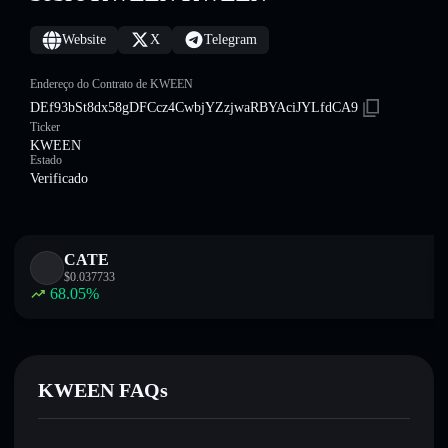
Website
X
Telegram
Endereço do Contrato de KWEEN
DEf93bSt8dx58gDFCcz4CwbjYZzjwaRBYAciJYLfdCA9
Ticker
KWEEN
Estado
Verificado
CATE
$
0.037733
68.05
%
KWEEN FAQs