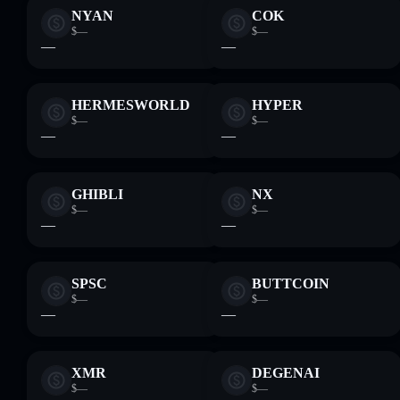
NYAN
COK
$—
$—
—
—
HERMESWORLD
HYPER
$—
$—
—
—
GHIBLI
NX
$—
$—
—
—
SPSC
BUTTCOIN
$—
$—
—
—
XMR
DEGENAI
$—
$—