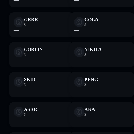
GRRR
COLA
$—
$—
—
—
GOBLIN
NIKITA
$—
$—
—
—
SKID
PENG
$—
$—
—
—
ASRR
AKA
$—
$—
—
—