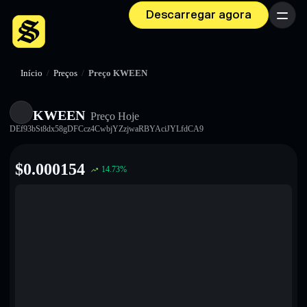
Descarregar agora
Menu
Início
/
Preços
/
Preço KWEEN
KWEEN
Preço Hoje
DEf93bSt8dx58gDFCcz4CwbjYZzjwaRBYAciJYLfdCA9
$
0.000154
14.73
%