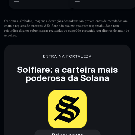
—
—
Os nomes, símbolos, imagens e descrições dos tokens são provenientes de metadados on-
chain e registos de terceiros. A Solflare não assume qualquer responsabilidade nem
reivindica direitos sobre marcas registadas ou conteúdo protegido por direitos de autor de
terceiros.
ENTRA NA FORTALEZA
Solflare: a carteira mais
poderosa da Solana
Baixar agora