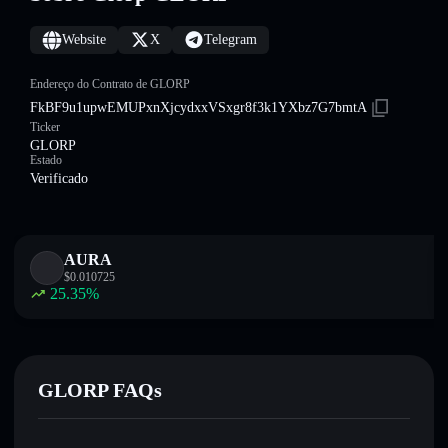
Website
X
Telegram
Endereço do Contrato de GLORP
FkBF9u1upwEMUPxnXjcydxxVSxgr8f3k1YXbz7G7bmtA
Ticker
GLORP
Estado
Verificado
AURA
$
0.010725
25.35
%
GLORP FAQs