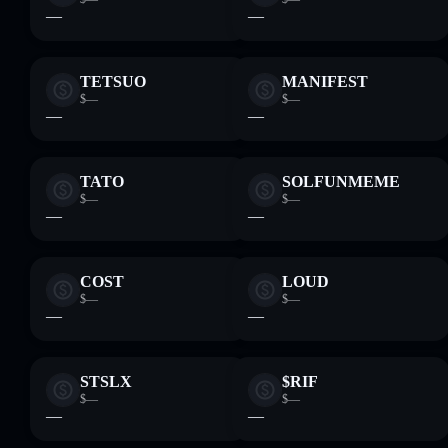
—
—
TETSUO
MANIFEST
$—
$—
—
—
TATO
SOLFUNMEME
$—
$—
—
—
COST
LOUD
$—
$—
—
—
STSLX
$RIF
$—
$—
—
—