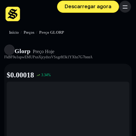
Descarregar agora
Menu
Início
/
Preços
/
Preço GLORP
Glorp
Preço Hoje
FkBF9u1upwEMUPxnXjcydxxVSxgr8f3k1YXbz7G7bmtA
$
0.00018
3.34
%