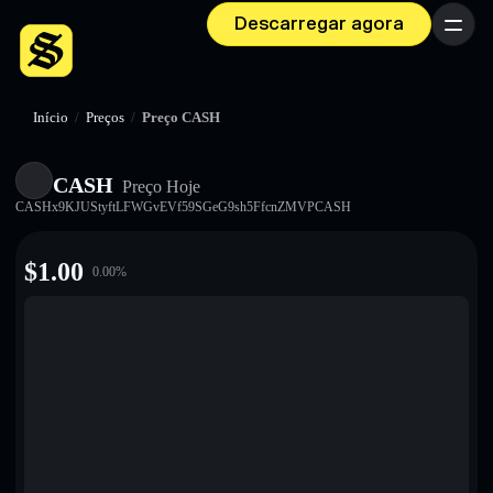
Descarregar agora
Menu
Início
/
Preços
/
Preço CASH
CASH
Preço Hoje
CASHx9KJUStyftLFWGvEVf59SGeG9sh5FfcnZMVPCASH
$
1.00
0.00
%