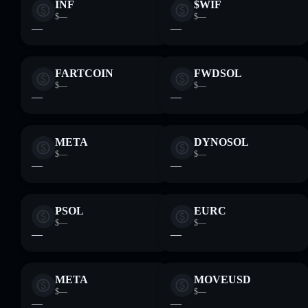
INF
$WIF
$—
$—
—
—
FARTCOIN
FWDSOL
$—
$—
—
—
META
DYNOSOL
$—
$—
—
—
PSOL
EURC
$—
$—
—
—
META
MOVEUSD
$—
$—
—
—