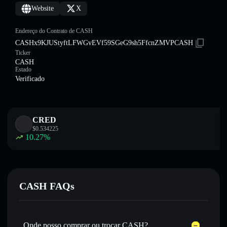
Website
X
Endereço do Contrato de CASH
CASHx9KJUStyftLFWGvEVf59SGeG9sh5FfcnZMVPCASH
Ticker
CASH
Estado
Verificado
CRED
$
0.534225
10.27
%
CASH FAQs
Onde posso comprar ou trocar CASH?