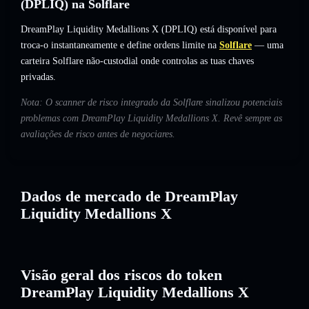
(DPLIQ) na Solflare
DreamPlay Liquidity Medallions X (DPLIQ) está disponível para
troca-o instantaneamente e define ordens limite na
Solflare
— uma
carteira Solflare não-custodial onde controlas as tuas chaves
privadas.
Nota: O scanner de risco integrado da Solflare sinalizou potenciais
problemas com DreamPlay Liquidity Medallions X. Revê sempre as
avaliações de risco antes de negociares.
Dados de mercado de DreamPlay
Liquidity Medallions X
Visão geral dos riscos do token
DreamPlay Liquidity Medallions X