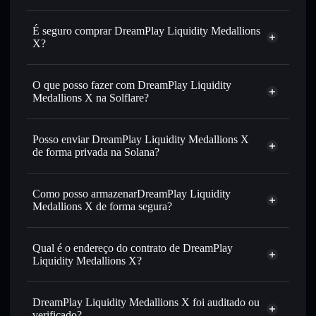
É seguro comprar DreamPlay Liquidity Medallions
X?
DreamPlay Liquidity Medallions X
não está verificado
O que posso fazer com DreamPlay Liquidity
Medallions X na Solflare?
DreamPlay Liquidity Medallions X
Carteira
Solflare
Posso enviar DreamPlay Liquidity Medallions X
Trocar instantaneamente
— trocar DPLIQ por SOL,
de forma privada na Solana?
USDC ou milhares de outros tokens Solana com
Agregador de Privacidade
encaminhamento inteligente de ordens para obteres o
melhor preço disponível
Como posso armazenarDreamPlay Liquidity
Medallions X de forma segura?
Definir ordens limite
— automatizar transações ao teu
preço-alvo para DPLIQ
DreamPlay Liquidity
Utilizar DCA
— investir de forma faseada ao longo do
Medallions X
carteira não-custodial
Qual é o endereço do contrato de DreamPlay
tempo em DPLIQ
Solflare
Liquidity Medallions X?
Enviar de forma privada
— transferir DPLIQ sem
Solflare
DreamPlay Liquidity
associar publicamente as carteiras usando o Agregador de
DreamPlay
Medallions X
Agregador de
Privacidade integrado da Solflare
Liquidity Medallions X
DreamPlay Liquidity Medallions X foi auditado ou
Privacidade
4QW247S18uNRY9YvGTGYNxobq7QypJTHfd8Uq9pCLcJn
Acompanhar em tempo real
— monitorizar o preço,
verificado?