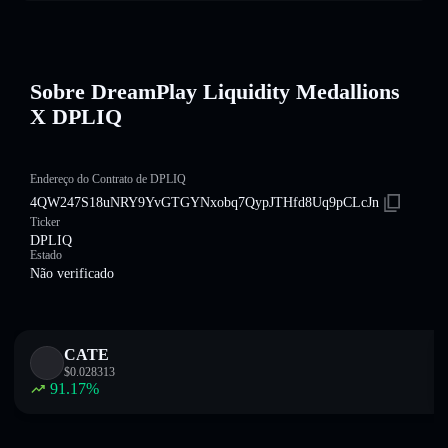
Sobre DreamPlay Liquidity Medallions
X DPLIQ
Endereço do Contrato de DPLIQ
4QW247S18uNRY9YvGTGYNxobq7QypJTHfd8Uq9pCLcJn
Ticker
DPLIQ
Estado
Não verificado
CATE
$
0.028313
91.17
%