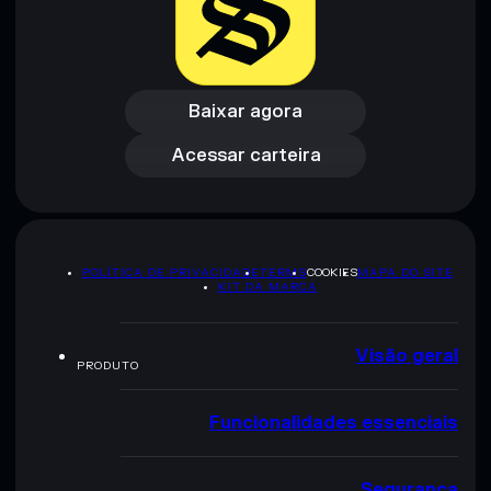
DreamPlay Liquidity Medallions X
mutáveis
Baixar agora
Aviso legal: Esta informação é apenas para fins educativos e
Acessar carteira
Baixar agora
não constitui aconselhamento financeiro. Faz sempre a tua
pesquisa. Dados fornecidos pelo rugcheck.xyz.
Acessar carteira
POLÍTICA DE PRIVACIDADE
TERMS
COOKIES
MAPA DO SITE
KIT DA MARCA
Visão geral
PRODUTO
Funcionalidades essenciais
Segurança