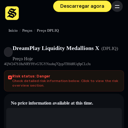
Descarregar agora
Menu
Início
/
Preços
/
Preço DPLIQ
DreamPlay Liquidity Medallions X
(DPLIQ)
Preço Hoje
4QW247S18uNRY9YvGTGYNxobq7QypJTHfd8Uq9pCLcJn
Risk status: Danger
Check detailed risk information below. Click to view the risk
overview section.
No price information available at this time.