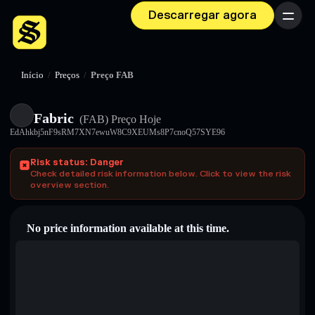
Descarregar agora
Menu
Início
/
Preços
/
Preço FAB
Fabric
(FAB)
Preço Hoje
EdAhkbj5nF9sRM7XN7ewuW8C9XEUMs8P7cnoQ57SYE96
Risk status: Danger
Check detailed risk information below. Click to view the risk
overview section.
No price information available at this time.