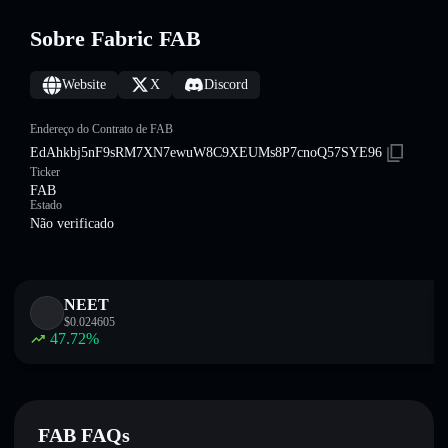
Sobre Fabric FAB
Website
X
Discord
Endereço do Contrato de FAB
EdAhkbj5nF9sRM7XN7ewuW8C9XEUMs8P7cnoQ57SYE96
Ticker
FAB
Estado
Não verificado
NEET
$
0.024605
47.72
%
FAB FAQs