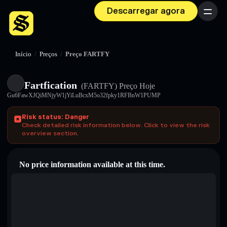
Descarregar agora
Menu
Início
/
Preços
/
Preço FARTFY
Fartfication
(FARTFY)
Preço Hoje
Gu6FawXJQiMNjyW1jYiLuBcxM5o32fpky1RFBnW1PUMP
Risk status: Danger
Check detailed risk information below. Click to view the risk
overview section.
No price information available at this time.