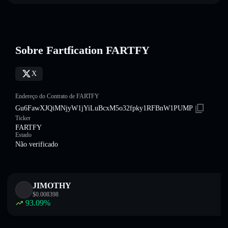
Sobre Fartfication FARTFY
X
Endereço do Contrato de FARTFY
Gu6FawXJQiMNjyW1jYiLuBcxM5o32fpky1RFBnW1PUMP
Ticker
FARTFY
Estado
Não verificado
JIMOTHY
$
0.008398
93.09
%