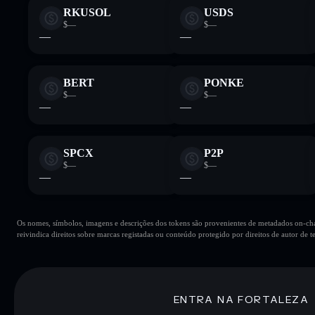
RKUSOL
USDS
$—
$—
—
—
BERT
PONKE
$—
$—
—
—
SPCX
P2P
$—
$—
—
—
Os nomes, símbolos, imagens e descrições dos tokens são provenientes de metadados on-chai
reivindica direitos sobre marcas registadas ou conteúdo protegido por direitos de autor de te
ENTRA NA FORTALEZA