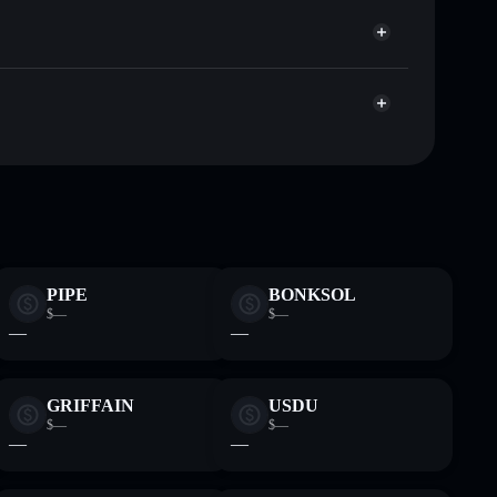
ublicamente as carteiras usando o Agregador de
Agregador de Privacidade
e, capitalização de mercado e liquidez de FIH
YNTskoQUbbjr2JbZQeqQV9egnJXgfMXf5bonk
stodial onde controlas as tuas chaves privadas
PIPE
BONKSOL
$—
$—
—
—
GRIFFAIN
USDU
$—
$—
—
—