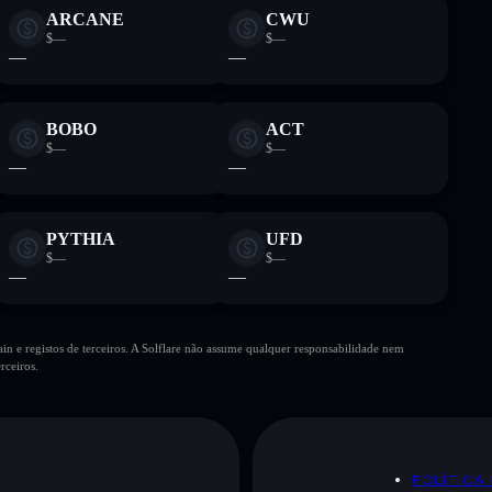
ARCANE
CWU
$—
$—
—
—
BOBO
ACT
$—
$—
—
—
PYTHIA
UFD
$—
$—
—
—
n e registos de terceiros. A Solflare não assume qualquer responsabilidade nem
rceiros.
POLÍTICA