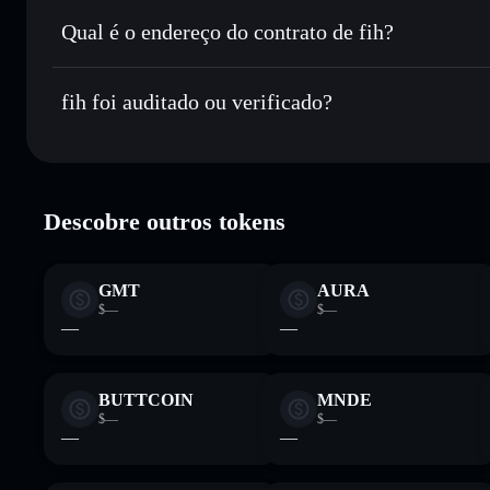
Enviar de forma privada
— transferir FIH sem associar p
Privacidade integrado da Solflare
Qual é o endereço do contrato de fih?
Acompanhar em tempo real
— monitorizar o preço, volum
fih
8SkfuQk
Manter em segurança
— guardar FIH numa carteira não-cu
fih foi auditado ou verificado?
FIH
Carteira Solflare
fih
verificado
Descobre outros tokens
GMT
AURA
$—
$—
—
—
BUTTCOIN
MNDE
$—
$—
—
—