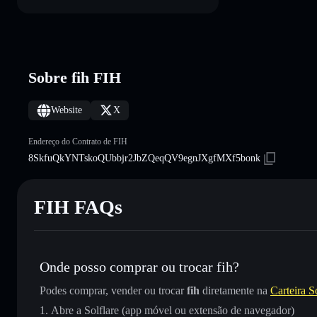
Sobre fih FIH
Website
X
Endereço do Contrato de FIH
8SkfuQkYNTskoQUbbjr2JbZQeqQV9egnJXgfMXf5bonk
FIH FAQs
Onde posso comprar ou trocar fih?
Podes comprar, vender ou trocar
fih
diretamente na
Carteira S
Abre a Solflare (app móvel ou extensão de navegador)