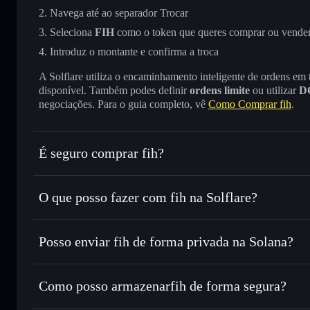
Navega até ao separador Trocar
Seleciona
FIH
como o token que queres comprar ou vende
Introduz o montante e confirma a troca
A Solflare utiliza o encaminhamento inteligente de ordens em
disponível. Também podes definir
ordens limite
ou utilizar
D
negociações. Para o guia completo, vê
Como Comprar fih
.
É seguro comprar fih?
fih
token verificado
O que posso fazer com fih na Solflare?
fih
Carteira Solflare
Posso enviar fih de forma privada na Solana?
Trocar instantaneamente
— trocar FIH por SOL, USDC ou
encaminhamento inteligente de ordens para obteres o melho
Carteira Solflare
Agregador de Privacidad
Definir ordens limite
— automatizar transações ao teu pre
Como posso armazenarfih de forma segura?
Utilizar DCA
— investir de forma faseada ao longo do t
fih
carteira não-c