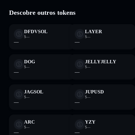
Solflare
Descobre outros tokens
DFDVSOL
LAYER
$—
$—
—
—
DOG
JELLYJELLY
$—
$—
—
—
JAGSOL
JUPUSD
$—
$—
—
—
ARC
YZY
$—
$—
—
—