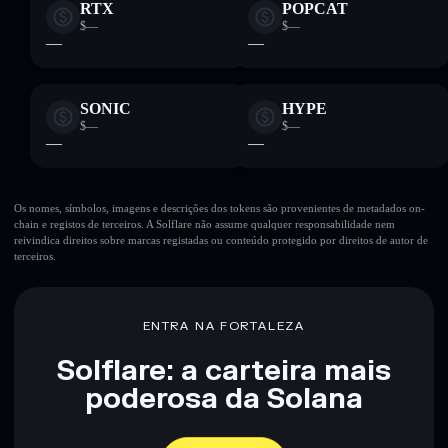
RTX
POPCAT
$—
$—
—
—
SONIC
HYPE
$—
$—
—
—
Os nomes, símbolos, imagens e descrições dos tokens são provenientes de metadados on-
chain e registos de terceiros. A Solflare não assume qualquer responsabilidade nem
reivindica direitos sobre marcas registadas ou conteúdo protegido por direitos de autor de
terceiros.
ENTRA NA FORTALEZA
Solflare: a carteira mais
poderosa da Solana