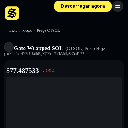
Descarregar agora
Menu
Início
/
Preços
/
Preço GTSOL
Gate Wrapped SOL
(GTSOL)
Preço Hoje
gateMurAxe4YFoUR6J63gXGKtkbTfdkMdLjZrCmThFP
$
77.487533
1.01
%