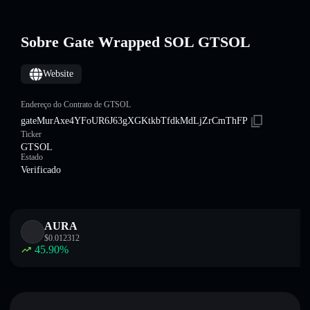
Sobre Gate Wrapped SOL GTSOL
Website
Endereço do Contrato de GTSOL
gateMurAxe4YFoUR6J63gXGKtkbTfdkMdLjZrCmThFP
Ticker
GTSOL
Estado
Verificado
AURA
$
0.012312
45.90
%