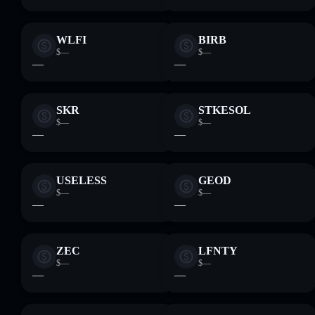
WLFI
BIRB
$—
$—
—
—
SKR
STKESOL
$—
$—
—
—
USELESS
GEOD
$—
$—
—
—
ZEC
LFNTY
$—
$—
—
—