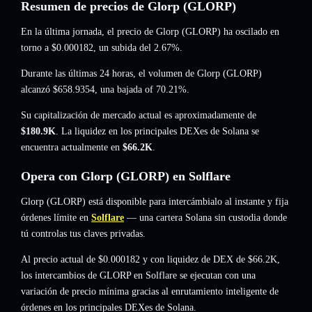
Resumen de precios de Glorp (GLORP)
En la última jornada, el precio de Glorp (GLORP) ha oscilado en
torno a
$0.000182
, un subida del 2.67%
.
Durante las últimas 24 horas, el volumen de Glorp (GLORP)
alcanzó
$658.9354
,
una bajada of 70.21%
.
Su capitalización de mercado actual es aproximadamente de
$180.9K
. La liquidez en los principales DEXes de Solana se
encuentra actualmente en
$66.2K
.
Opera con Glorp (GLORP) en Solflare
Glorp (GLORP) está disponible para intercámbialo al instante y fija
órdenes límite en
Solflare
— una cartera Solana sin custodia donde
tú controlas tus claves privadas.
Al precio actual de $0.000182 y con liquidez de DEX de $66.2K,
los intercambios de GLORP en Solflare se ejecutan con una
variación de precio mínima gracias al enrutamiento inteligente de
órdenes en los principales DEXes de Solana.