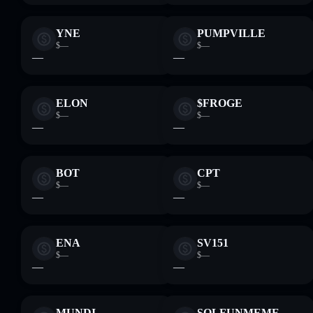
YNE
PUMPVILLE
$—
$—
—
—
ELON
$FROGE
$—
$—
—
—
BOT
CPT
$—
$—
—
—
ENA
SV151
$—
$—
—
—
MUNDI
SOLFUNMEME