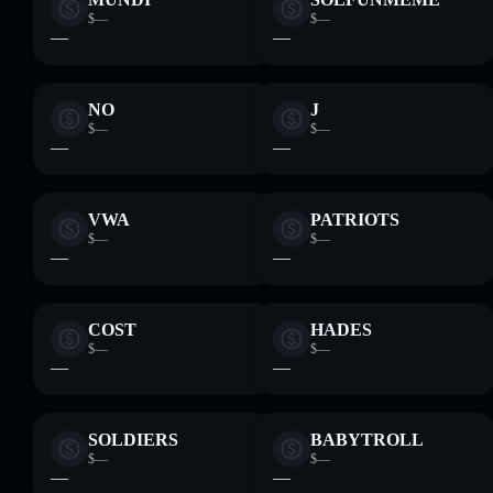
$—
$—
—
—
NO
J
$—
$—
—
—
VWA
PATRIOTS
$—
$—
—
—
COST
HADES
$—
$—
—
—
SOLDIERS
BABYTROLL
$—
$—
—
—