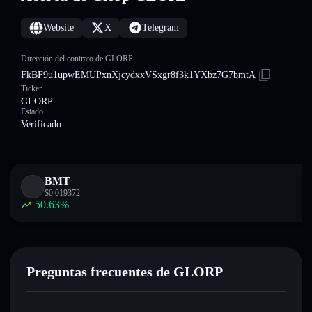
Website
X
Telegram
Dirección del contrato de GLORP
FkBF9u1upwEMUPxnXjcydxxVSxgr8f3k1YXbz7G7bmtA
Ticker
GLORP
Estado
Verificado
BMT
$
0.019372
50.63
%
Preguntas frecuentes de GLORP