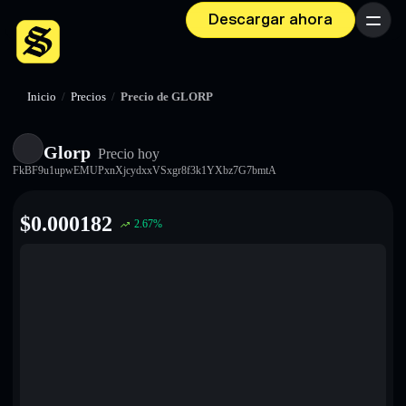
Descargar ahora
Menú
Inicio
/
Precios
/
Precio de GLORP
Glorp
Precio hoy
FkBF9u1upwEMUPxnXjcydxxVSxgr8f3k1YXbz7G7bmtA
$
0.000182
2.67
%