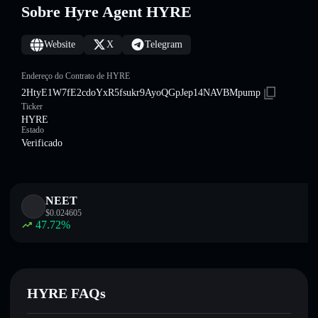
Sobre Hyre Agent HYRE
Website
X
Telegram
Endereço do Contrato de HYRE
2HtyE1W7fE2cdoYxR5fsukr9AyoQGpJep14NAVBMpump
Ticker
HYRE
Estado
Verificado
NEET
$
0.024605
47.72
%
HYRE FAQs