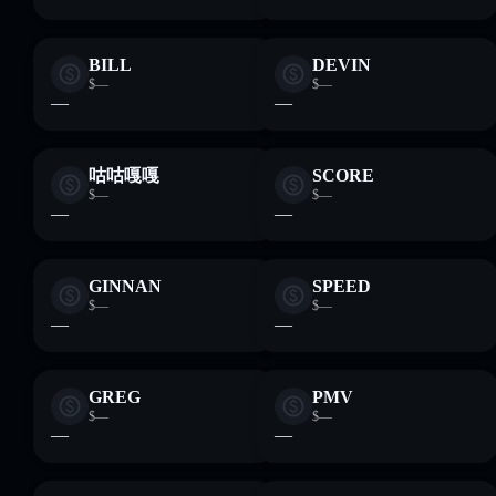
BILL
DEVIN
$—
$—
—
—
咕咕嘎嘎
SCORE
$—
$—
—
—
GINNAN
SPEED
$—
$—
—
—
GREG
PMV
$—
$—
—
—