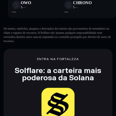
OWO
CHRONO
$—
$—
—
—
Os nomes, símbolos, imagens e descrições dos tokens são provenientes de metadados on-
chain e registos de terceiros. A Solflare não assume qualquer responsabilidade nem
reivindica direitos sobre marcas registadas ou conteúdo protegido por direitos de autor de
terceiros.
ENTRA NA FORTALEZA
Solflare: a carteira mais
poderosa da Solana