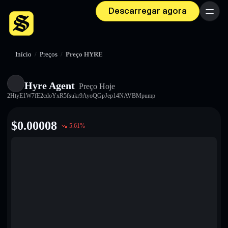
Descarregar agora
Menu
Início
/
Preços
/
Preço HYRE
Hyre Agent
Preço Hoje
2HtyE1W7fE2cdoYxR5fsukr9AyoQGpJep14NAVBMpump
$
0.00008
5.61
%