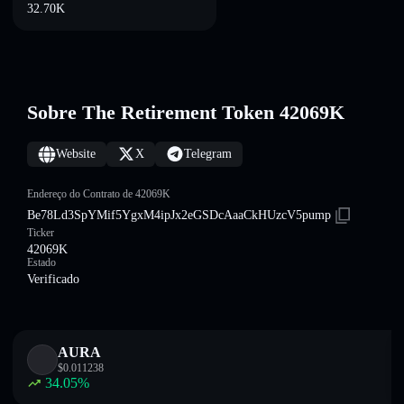
32.70K
Sobre The Retirement Token 42069K
Website
X
Telegram
Endereço do Contrato de 42069K
Be78Ld3SpYMif5YgxM4ipJx2eGSDcAaaCkHUzcV5pump
Ticker
42069K
Estado
Verificado
AURA
$
0.011238
34.05
%