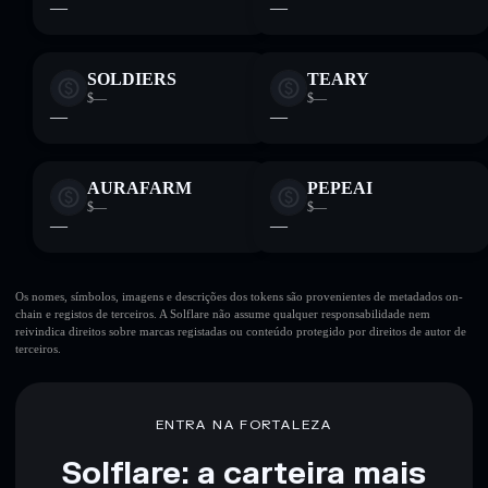
—
—
SOLDIERS
TEARY
$—
$—
—
—
AURAFARM
PEPEAI
$—
$—
—
—
Os nomes, símbolos, imagens e descrições dos tokens são provenientes de metadados on-
chain e registos de terceiros. A Solflare não assume qualquer responsabilidade nem
reivindica direitos sobre marcas registadas ou conteúdo protegido por direitos de autor de
terceiros.
ENTRA NA FORTALEZA
Solflare: a carteira mais