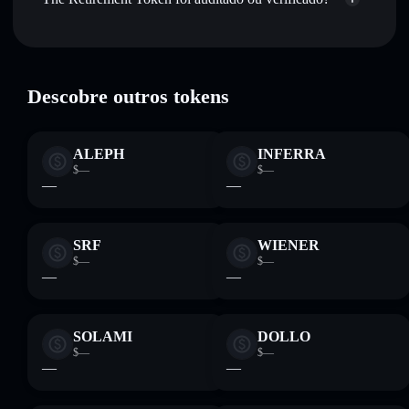
Be78Ld3SpYMif5YgxM4ipJx2eGSDcAaaCkHUzcV5pump
volume, capitalização de mercado e liquidez de 42069K
The Retirement Token
verificado
Manter em segurança
— guardar 42069K numa carteira
não-custodial onde controlas as tuas chaves privadas
42069K
Carteira
Solflare
Descobre outros tokens
ALEPH
INFERRA
$—
$—
—
—
SRF
WIENER
$—
$—
—
—
SOLAMI
DOLLO
$—
$—
—
—