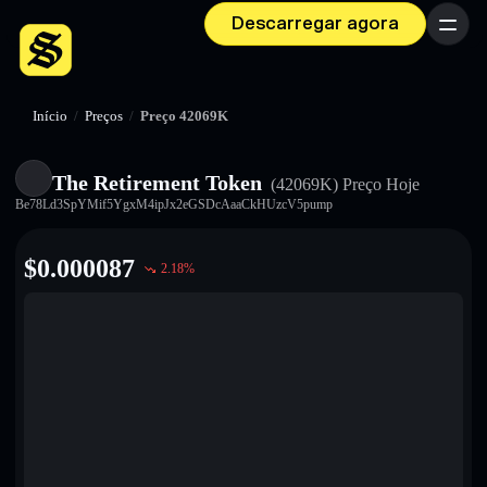
Descarregar agora
Menu
Início
/
Preços
/
Preço 42069K
The Retirement Token
(42069K)
Preço Hoje
Be78Ld3SpYMif5YgxM4ipJx2eGSDcAaaCkHUzcV5pump
$
0.000087
2.18
%