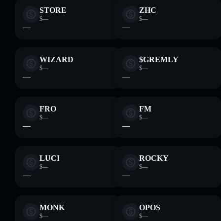
STORE
ZHC
$—
$—
—
—
WIZARD
$GREMLY
$—
$—
—
—
FRO
FM
$—
$—
—
—
LUCI
ROCKY
$—
$—
—
—
MONK
OPOS
$—
$—