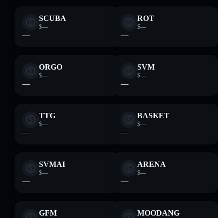
SCUBA
ROT
$—
$—
—
—
ORGO
SVM
$—
$—
—
—
TTG
BASKET
$—
$—
—
—
SVMAI
ARENA
$—
$—
—
—
GFM
MOODANG