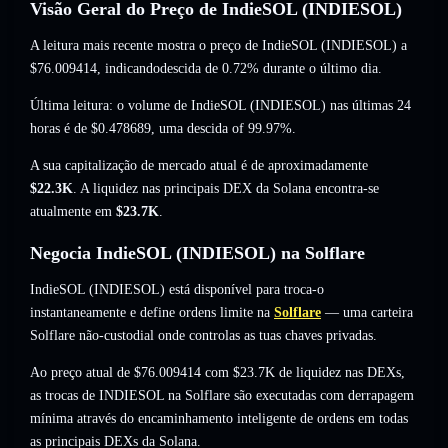
Visão Geral do Preço de IndieSOL (INDIESOL)
A leitura mais recente mostra o preço de IndieSOL (INDIESOL) a
$76.009414
, indicandodescida de 0.72%
durante o último dia.
Última leitura: o volume de IndieSOL (INDIESOL) nas últimas 24
horas é de
$0.478689
,
uma descida of 99.97%
.
A sua capitalização de mercado atual é de aproximadamente
$22.3K
. A liquidez nas principais DEX da Solana encontra-se
atualmente em
$23.7K
.
Negocia IndieSOL (INDIESOL) na Solflare
IndieSOL (INDIESOL) está disponível para troca-o
instantaneamente e define ordens limite na
Solflare
— uma carteira
Solflare não-custodial onde controlas as tuas chaves privadas.
Ao preço atual de $76.009414 com $23.7K de liquidez nas DEXs,
as trocas de INDIESOL na Solflare são executadas com derrapagem
mínima através do encaminhamento inteligente de ordens em todas
as principais DEXs da Solana.