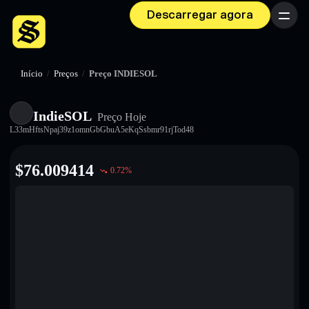
Descarregar agora
Menu
Início
/
Preços
/
Preço INDIESOL
IndieSOL
Preço Hoje
L33mHftsNpaj39z1omnGbGbuA5eKqSsbmr91rjTod48
$
76.009414
0.72
%