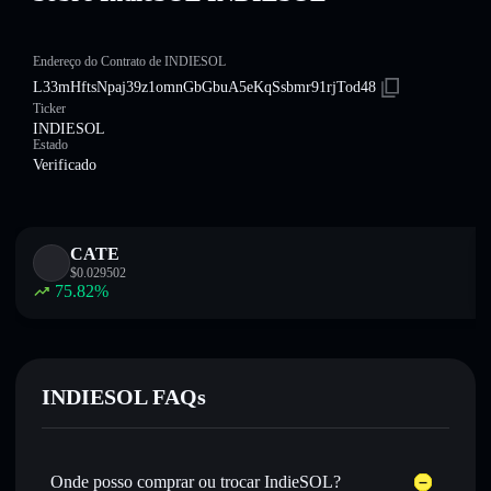
Endereço do Contrato de INDIESOL
L33mHftsNpaj39z1omnGbGbuA5eKqSsbmr91rjTod48
Ticker
INDIESOL
Estado
Verificado
CATE
$
0.029502
75.82
%
INDIESOL FAQs
Onde posso comprar ou trocar IndieSOL?