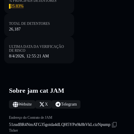
% PRINCIPAIS DETENTORES
25.83%
TOTAL DE DETENTORES
26,187
ULTIMA DATA DA VERIFICAÇÃO
DE RISCO
8/4/2026, 12:55:21 AM
Sobre jam cat JAM
Website
X
Telegram
Endereço do Contrato de JAM
51zudBR4NmATG35goida4dLQH5YPn9k8hVkLcizNpump
Ticker