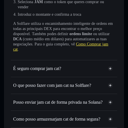
Seleciona
JAM
como o token que queres comprar ou
vender
Introduz o montante e confirma a troca
A Solflare utiliza o encaminhamento inteligente de ordens em
todas as principais DEX para encontrar o melhor preço
disponível. Também podes definir
ordens limite
ou utilizar
DCA
(custo médio em dólares) para automatizares as tuas
negociações. Para o guia completo, vê
Como Comprar jam
cat
.
É seguro comprar jam cat?
jam cat
não está verificado
O que posso fazer com jam cat na Solflare?
jam cat
Carteira Solflare
Trocar instantaneamente
— trocar JAM por SOL, USDC
Posso enviar jam cat de forma privada na Solana?
ou milhares de outros tokens Solana com encaminhamento
Agregador de Privacidade
inteligente de ordens para obteres o melhor preço
disponível
Como posso armazenarjam cat de forma segura?
Definir ordens limite
— automatizar transações ao teu
jam cat
carteira