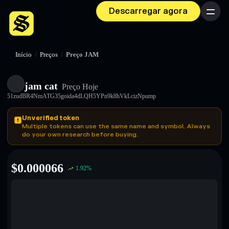
Descarregar agora
Menu
Início
/
Preços
/
Preço JAM
jam cat
Preço Hoje
51zudBR4NmATG35goida4dLQH5YPn9k8hVkLcizNpump
Unverified token
Multiple tokens can use the same name and symbol. Always
do your own research before buying.
$
0.000066
1.92
%