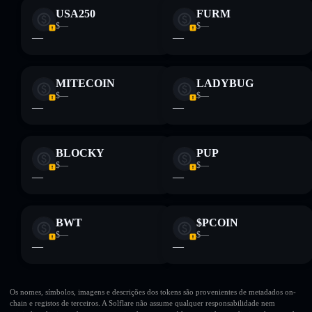
USA250
FURM
$—
$—
—
—
MITECOIN
LADYBUG
$—
$—
—
—
BLOCKY
PUP
$—
$—
—
—
BWT
$PCOIN
$—
$—
—
—
Os nomes, símbolos, imagens e descrições dos tokens são provenientes de metadados on-
chain e registos de terceiros. A Solflare não assume qualquer responsabilidade nem