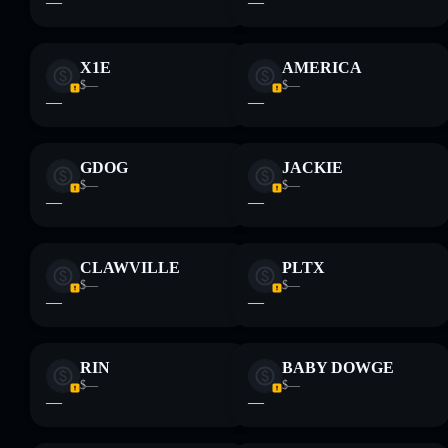
—
—
X1E
AMERICA
$—
$—
—
—
GDOG
JACKIE
$—
$—
—
—
CLAWVILLE
PLTX
$—
$—
—
—
RIN
BABY DOWGE
$—
$—
—
—