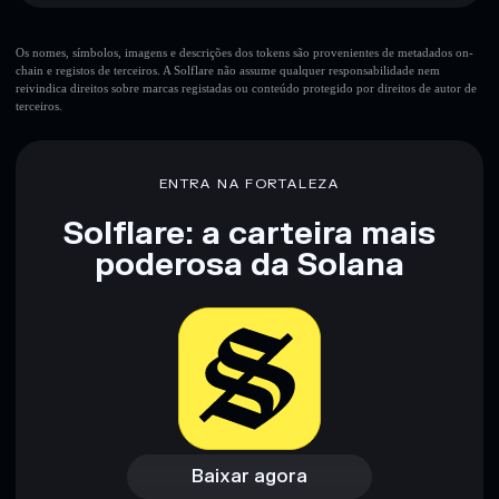
não-custodial onde controlas as tuas chaves privadas
JLUSDS
Carteira
Solflare
Os nomes, símbolos, imagens e descrições dos tokens são provenientes de metadados on-
chain e registos de terceiros. A Solflare não assume qualquer responsabilidade nem
reivindica direitos sobre marcas registadas ou conteúdo protegido por direitos de autor de
terceiros.
ENTRA NA FORTALEZA
Solflare: a carteira mais
poderosa da Solana
Baixar agora
Acessar carteira
Baixar agora