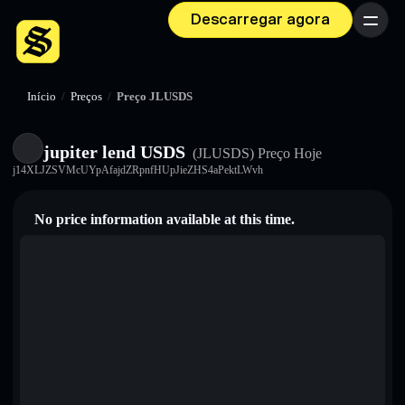
Descarregar agora
Menu
Início
/
Preços
/
Preço JLUSDS
jupiter lend USDS
(JLUSDS)
Preço Hoje
j14XLJZSVMcUYpAfajdZRpnfHUpJieZHS4aPektLWvh
No price information available at this time.