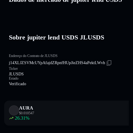
Sobre jupiter lend USDS JLUSDS
Endereço do Contrato de JLUSDS
j14XLJZSVMcUYpAfajdZRpnfHUpJieZHS4aPektLWvh
Ticker
JLUSDS
Estado
Verificado
AURA
$
0.010547
26.31
%