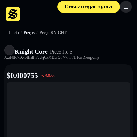
Descarregar agora
Menu
Início
/
Preços
/
Preço KNIGHT
Knight Core
Preço Hoje
AzeNfRi7DX5HndH7dUgCxMD5sQPV7FPFH1cwDkoqpump
$
0.000755
0.80
%