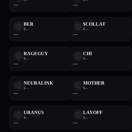
—
—
BER
$COLLAT
$—
$—
—
—
RAGEGUY
CHI
$—
$—
—
—
NEURALINK
MOTHER
$—
$—
—
—
URANUS
LAYOFF
$—
$—
—
—