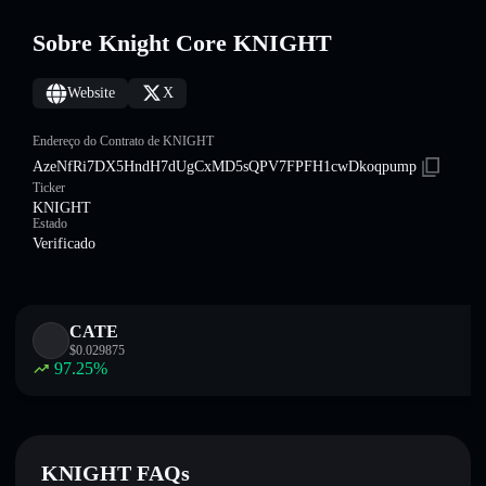
Sobre Knight Core KNIGHT
Website
X
Endereço do Contrato de KNIGHT
AzeNfRi7DX5HndH7dUgCxMD5sQPV7FPFH1cwDkoqpump
Ticker
KNIGHT
Estado
Verificado
CATE
$
0.029875
97.25
%
KNIGHT FAQs