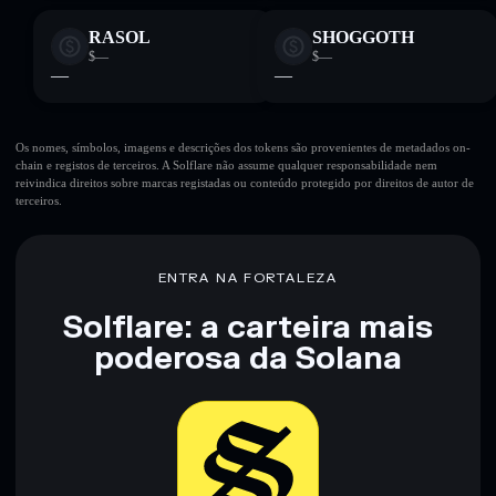
RASOL
SHOGGOTH
$—
$—
—
—
Os nomes, símbolos, imagens e descrições dos tokens são provenientes de metadados on-
chain e registos de terceiros. A Solflare não assume qualquer responsabilidade nem
reivindica direitos sobre marcas registadas ou conteúdo protegido por direitos de autor de
terceiros.
ENTRA NA FORTALEZA
Solflare: a carteira mais
poderosa da Solana