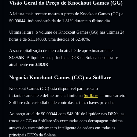
Visão Geral do Preço de Knockout Games (GG)
A leitura mais recente mostra o preço de Knockout Games (GG) a
$0.00044
, indicandosubida de 1.81%
durante o último dia.
Última leitura: o volume de Knockout Games (GG) nas últimas 24
horas é de
$11.14038
,
uma descida of 62.48%
.
A sua capitalização de mercado atual é de aproximadamente
$439.5K
. A liquidez nas principais DEX da Solana encontra-se
atualmente em
$48.9K
.
Negocia Knockout Games (GG) na Solflare
Knockout Games (GG) está disponível para troca-o
instantaneamente e define ordens limite na
Solflare
— uma carteira
Solflare não-custodial onde controlas as tuas chaves privadas.
Ao preço atual de $0.00044 com $48.9K de liquidez nas DEXs, as
trocas de GG na Solflare são executadas com derrapagem mínima
através do encaminhamento inteligente de ordens em todas as
principais DEXs da Solana.