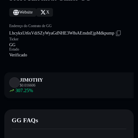
Website
X
Endereço do Contrato de GG
LhcykxUt6xVdiSZyWyaGdNHE3W8sAEmdnEjpMdkpump
Ticker
GG
Estado
Verificado
JIMOTHY
$
0.016606
307.25
%
GG FAQs