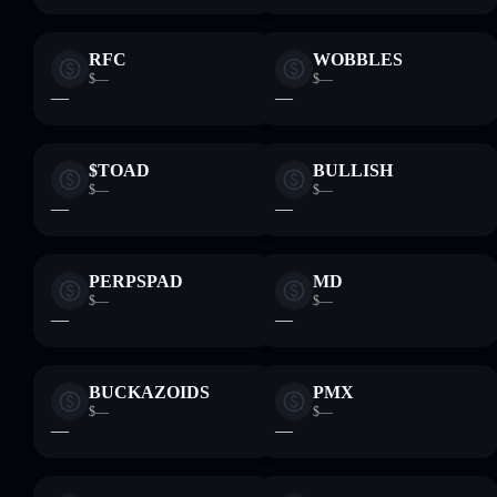
RFC
WOBBLES
$—
$—
—
—
$TOAD
BULLISH
$—
$—
—
—
PERPSPAD
MD
$—
$—
—
—
BUCKAZOIDS
PMX
$—
$—
—
—