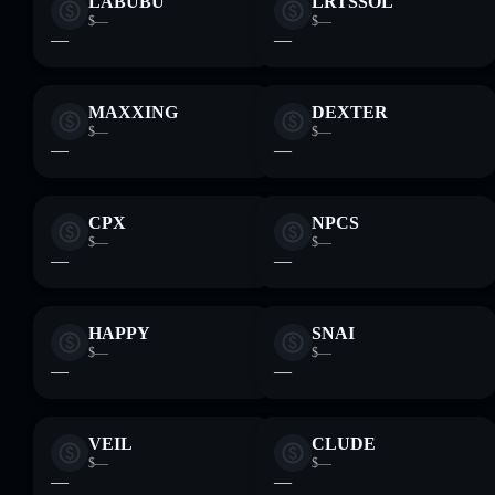
LABUBU
LRTSSOL
$—
$—
—
—
MAXXING
DEXTER
$—
$—
—
—
CPX
NPCS
$—
$—
—
—
HAPPY
SNAI
$—
$—
—
—
VEIL
CLUDE
$—
$—
—
—