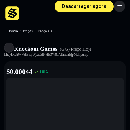
Descarregar agora
Menu
Início
/
Preços
/
Preço GG
Knockout Games
(GG)
Preço Hoje
LhcykxUt6xVdiSZyWyaGdNHE3W8sAEmdnEjpMdkpump
$
0.00044
1.81
%