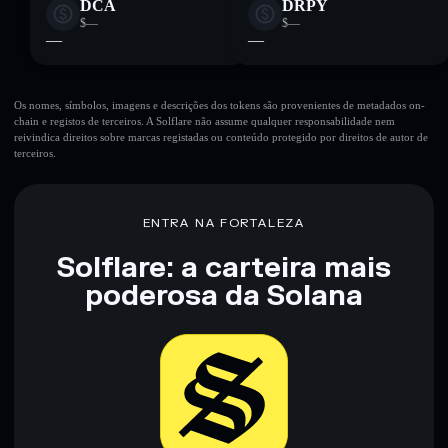
DCA
DRPY
$—
$—
—
—
Os nomes, símbolos, imagens e descrições dos tokens são provenientes de metadados on-
chain e registos de terceiros. A Solflare não assume qualquer responsabilidade nem
reivindica direitos sobre marcas registadas ou conteúdo protegido por direitos de autor de
terceiros.
ENTRA NA FORTALEZA
Solflare: a carteira mais
poderosa da Solana
Baixar agora