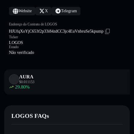
Website
X
Telegram
Endereço do Contrato de LOGOS
HJUfqXoYjC653f2p33i84zdCC3jc4EuVnbruSe5kpump
Ticker
LOGOS
Estado
Não verificado
AURA
$
0.011153
29.80
%
LOGOS FAQs