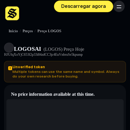
Descarregar agora
Menu
Início
/
Preços
/
Preço LOGOS
LOGOSAI
(LOGOS)
Preço Hoje
HJUfqXoYjC653f2p33i84zdCC3jc4EuVnbruSe5kpump
Unverified token
Multiple tokens can use the same name and symbol. Always
do your own research before buying.
No price information available at this time.