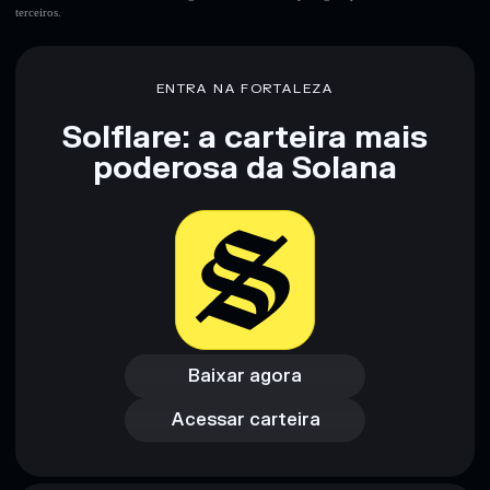
terceiros.
Aviso legal: Esta informação é apenas para fins educativos e
não constitui aconselhamento financeiro. Faz sempre a tua
pesquisa. Dados fornecidos pelo rugcheck.xyz.
ENTRA NA FORTALEZA
Solflare: a carteira mais
poderosa da Solana
Baixar agora
Acessar carteira
Baixar agora
Acessar carteira